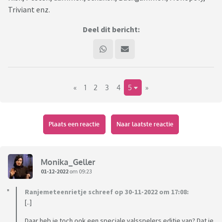
Triviant enz.
Deel dit bericht:
«
1
2
3
4
5
»
Plaats een reactie
Naar laatste reactie
Monika_Geller
01-12-2022
om 09:23
Ranjemeteenrietje schreef op 30-11-2022 om 17:08:
[..]
Daar heb je toch ook een speciale valsspelers editie van? Dat je