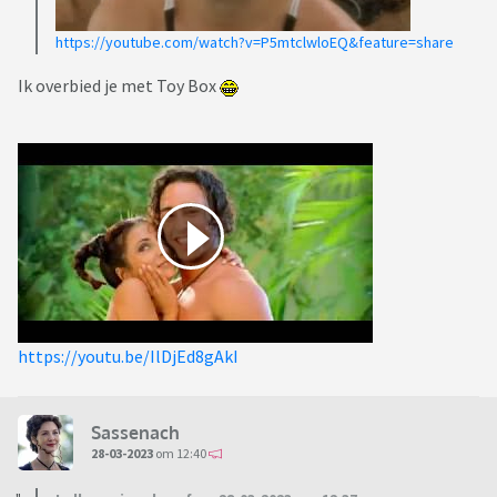
https://youtube.com/watch?v=P5mtclwloEQ&feature=share
Ik overbied je met Toy Box
https://youtu.be/IlDjEd8gAkI
Sassenach
28-03-2023
om 12:40