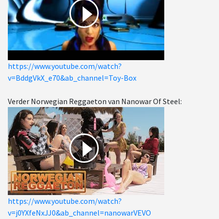
https://www.youtube.com/watch?
v=BddgVkX_e70&ab_channel=Toy-Box
Verder Norwegian Reggaeton van Nanowar Of Steel:
https://www.youtube.com/watch?
v=j0YXfeNxJJ0&ab_channel=nanowarVEVO