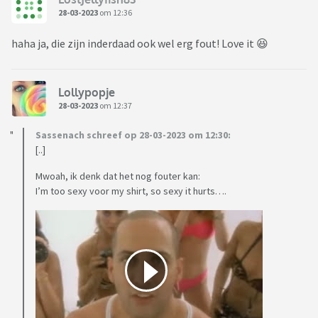
28-03-2023
om 12:36
haha ja, die zijn inderdaad ook wel erg fout! Love it 😆
Lollypopje
28-03-2023
om 12:37
Sassenach schreef op 28-03-2023 om 12:30:
[..]
Mwoah, ik denk dat het nog fouter kan:
I’m too sexy voor my shirt, so sexy it hurts….