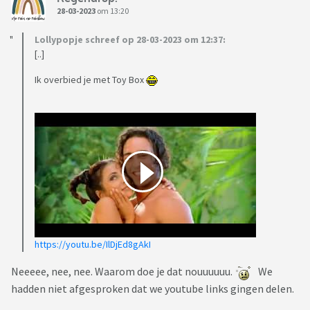
28-03-2023
om 13:20
Lollypopje schreef op 28-03-2023 om 12:37:
[..]
Ik overbied je met Toy Box
https://youtu.be/IlDjEd8gAkI
Neeeee, nee, nee. Waarom doe je dat nouuuuuu.
We
hadden niet afgesproken dat we youtube links gingen delen.