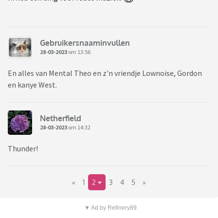
Gebruikersnaaminvullen
28-03-2023
om 13:56
En alles van Mental Theo en z'n vriendje Lownoise, Gordon
en kanye West.
Netherfield
28-03-2023
om 14:32
Thunder!
«
1
2
3
4
5
»
▼ Ad by Refinery89