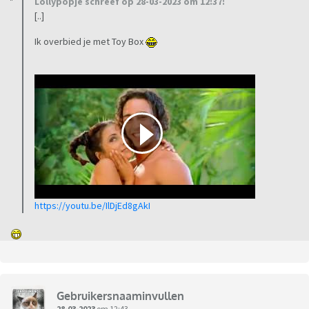
Lollypopje schreef op 28-03-2023 om 12:37:
[..]
Ik overbied je met Toy Box
https://youtu.be/IlDjEd8gAkI
Gebruikersnaaminvullen
28-03-2023
om 12:43