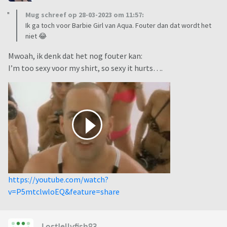
Mug schreef op 28-03-2023 om 11:57:
Ik ga toch voor Barbie Girl van Aqua. Fouter dan dat wordt het
niet 😂
Mwoah, ik denk dat het nog fouter kan:
I’m too sexy voor my shirt, so sexy it hurts….
https://youtube.com/watch?
v=P5mtclwloEQ&feature=share
LostJellyfish83