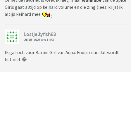
Of het dé favoriet is weet ik niet, maar
Wannabe
van de Spice
Girls gaat altijd op keihard volume en die zing (lees: krijs) ik
altijd keihard mee
LostJellyfish83
28-03-2023
om 11:57
Ik ga toch voor Barbie Girl van Aqua. Fouter dan dat wordt
het niet 😂