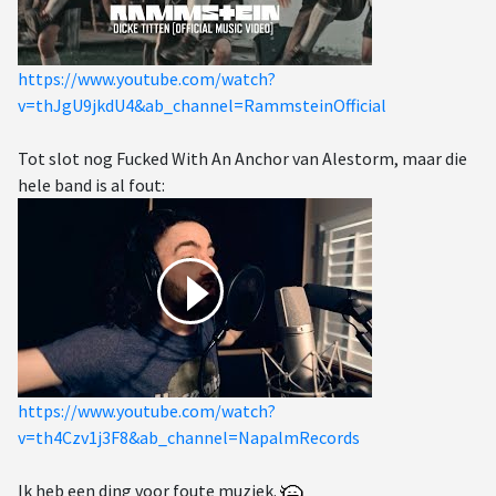
https://www.youtube.com/watch?
v=thJgU9jkdU4&ab_channel=RammsteinOfficial
Tot slot nog Fucked With An Anchor van Alestorm, maar die
hele band is al fout:
https://www.youtube.com/watch?
v=th4Czv1j3F8&ab_channel=NapalmRecords
Ik heb een ding voor foute muziek.