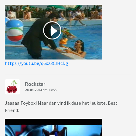
https://youtu.be/q6xz3CIHcDg
Rockstar
28-03-2023
om 13:55
Jaaaaa Toybox! Maar dan vind ik deze het leukste, Best
Friend: