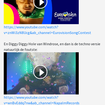
https://www.youtube.com/watch?
v=znWi3zN8Ucg&ab_channel=EurovisionSongContest
En Diggy Diggy Hole van Windrose, en dan is de techno versie
natuurlijk de foutste:
https://www.youtube.com/watch?
v=wnBvEddq7nw&ab_channel=NapalmRecords