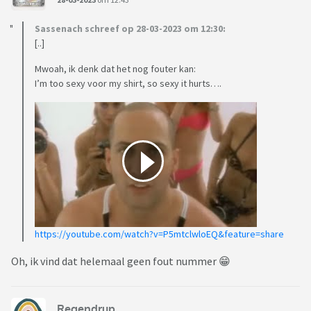
Sassenach schreef op 28-03-2023 om 12:30:
[..]
Mwoah, ik denk dat het nog fouter kan:
I’m too sexy voor my shirt, so sexy it hurts….
https://youtube.com/watch?v=P5mtclwloEQ&feature=share
Oh, ik vind dat helemaal geen fout nummer 😁
Regendrup.