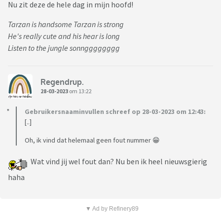
Nu zit deze de hele dag in mijn hoofd!
Tarzan is handsome Tarzan is strong
He's really cute and his hear is long
Listen to the jungle sonngggggggg
Regendrup.
28-03-2023
om 13:22
Gebruikersnaaminvullen schreef op 28-03-2023 om 12:43:
[..]
Oh, ik vind dat helemaal geen fout nummer 😁
Wat vind jij wel fout dan? Nu ben ik heel nieuwsgierig
haha
▼ Ad by Refinery89