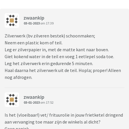
zwaankip
03-01-2023
om 17:39
Zilverwerk (bv zilveren bestek) schoonmaken;
Neem een plastic kom of teil.
Leg er zilverpapier in, met de matte kant naar boven.
Giet kokend water in de teil en voeg 1 eetlepel soda toe.
Leg het zilverwerk erin gedurende 5 minuten.
Haal daarna het zilverwerk uit de teil. Hopla; proper! Alleen
nog afdrogen.
zwaankip
03-01-2023
om 17:52
Is het (vloeibaar!) vet/ frituurolie in jouw frietketel dringend
aan vervanging toe maar zijn de winkels al dicht?
Geen paniek.