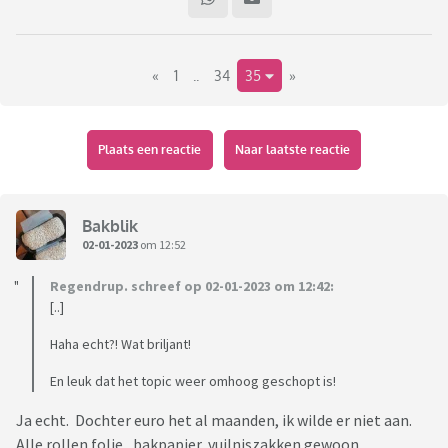
«
1
..
34
35
»
Plaats een reactie
Naar laatste reactie
Bakblik
02-01-2023
om 12:52
Regendrup. schreef op 02-01-2023 om 12:42:
[..]
Haha echt?! Wat briljant!
En leuk dat het topic weer omhoog geschopt is!
Ja echt. Dochter euro het al maanden, ik wilde er niet aan.
Alle rollen folie, bakpapier, vuilniszakken gewoon