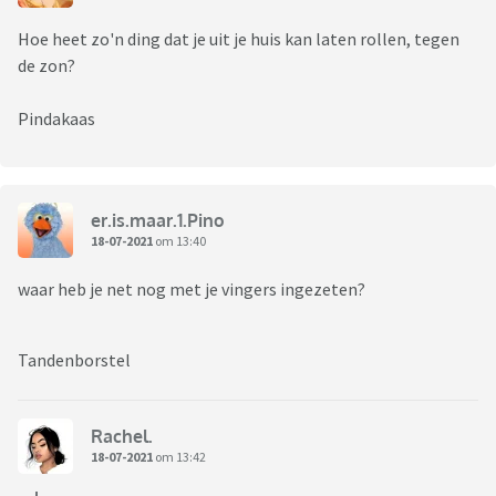
Hoe heet zo'n ding dat je uit je huis kan laten rollen, tegen
de zon?
Pindakaas
er.is.maar.1.Pino
18-07-2021
om 13:40
waar heb je net nog met je vingers ingezeten?
Tandenborstel
Rachel.
18-07-2021
om 13:42