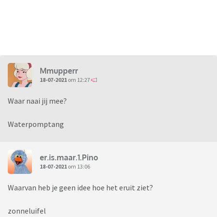
Mmupperr
18-07-2021
om 12:27
Waar naai jij mee?
Waterpomptang
er.is.maar.1.Pino
18-07-2021
om 13:06
Waarvan heb je geen idee hoe het eruit ziet?
zonneluifel