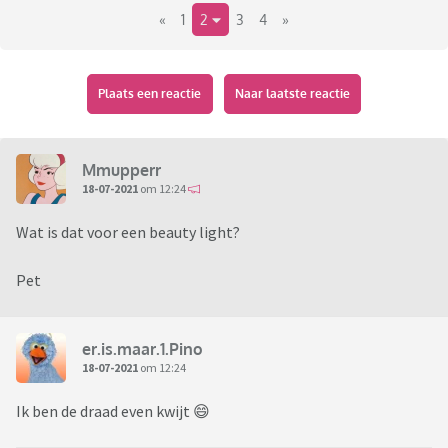
«
1
2
3
4
»
Plaats een reactie
Naar laatste reactie
Mmupperr
18-07-2021
om 12:24
Wat is dat voor een beauty light?
Pet
er.is.maar.1.Pino
18-07-2021
om 12:24
Ik ben de draad even kwijt 😄