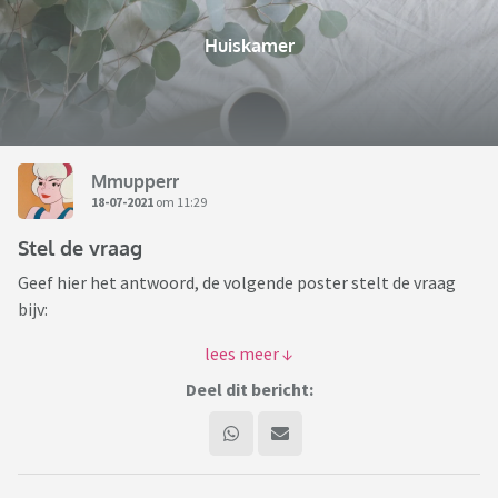
Huiskamer
Mmupperr
18-07-2021
om 11:29
Stel de vraag
Geef hier het antwoord, de volgende poster stelt de vraag
bijv:
Antwoord is rood
Deel dit bericht:
Vraag : welke kleur heeft een brandweerauto?