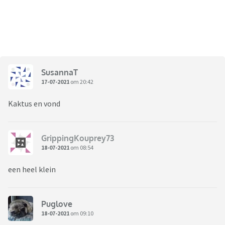
SusannaT
17-07-2021
om 20:42
Kaktus en vond
GrippingKouprey73
18-07-2021
om 08:54
een heel klein
Puglove
18-07-2021
om 09:10