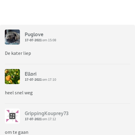
Puglove
17-07-2021
om 15:08
De kater liep
Ellori
17-07-2021
om 17:10
heel snel weg
GrippingKouprey73
17-07-2021
om 17:12
om te gaan