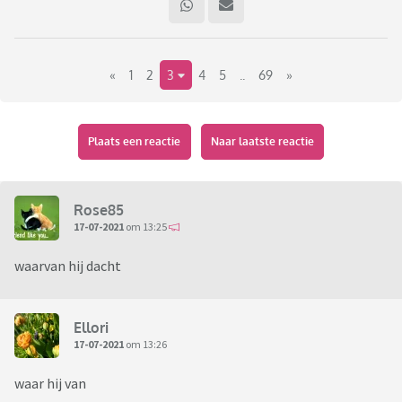
«
1
2
3
4
5
..
69
»
Plaats een reactie
Naar laatste reactie
Rose85
17-07-2021
om 13:25
waarvan hij dacht
Ellori
17-07-2021
om 13:26
waar hij van