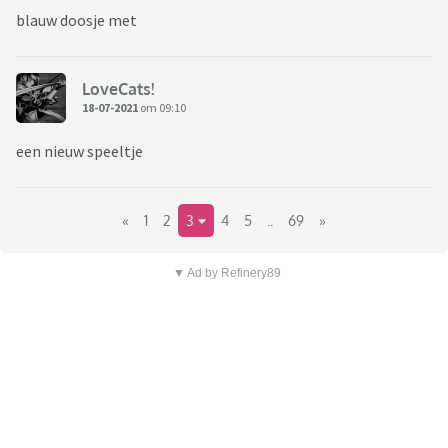
blauw doosje met
LoveCats!
18-07-2021
om 09:10
een nieuw speeltje
«
1
2
3
4
5
..
69
»
▼ Ad by Refinery89