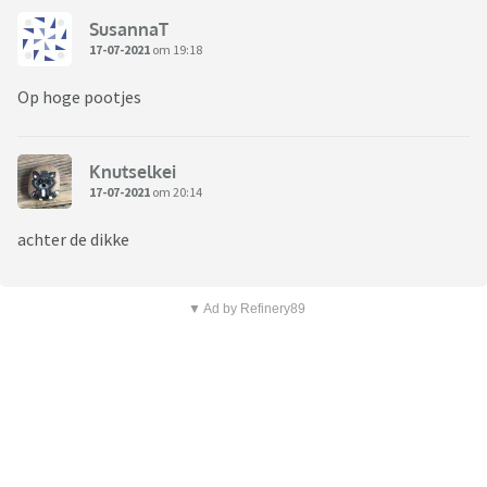
SusannaT
17-07-2021
om 19:18
Op hoge pootjes
Knutselkei
17-07-2021
om 20:14
achter de dikke
▼ Ad by Refinery89