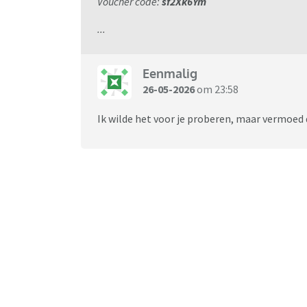
Voucher code:
sf2Xk6Ym
...
Eenmalig
26-05-2026
om 23:58
Ik wilde het voor je proberen, maar vermoed d