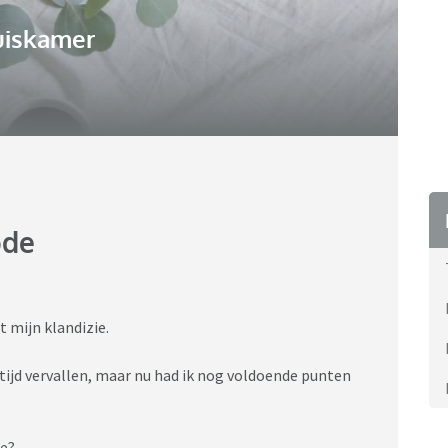
uiskamer
ode
t mijn klandizie.
ltijd vervallen, maar nu had ik nog voldoende punten
ee?