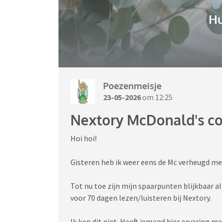
H
Poezenmeisje
23-05-2026
om 12:25
Nextory McDonald's c
Hoi hoi!
Gisteren heb ik weer eens de Mc verheugd me
Tot nu toe zijn mijn spaarpunten blijkbaar a
voor 70 dagen lezen/luisteren bij Nextory.
Ik ken dit niet. Heeft iemand hier ervaring m