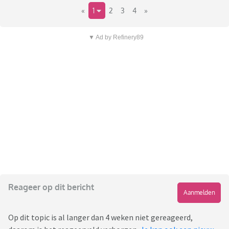
«
1
2
3
4
»
▼ Ad by Refinery89
Reageer op dit bericht
Aanmelden
Op dit topic is al langer dan 4 weken niet gereageerd,