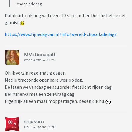
- chocoladedag
Dat duurt ook nog wel even, 13 september. Dus die heb je net
gemist
https://www.fijnedagvan.nl/info/wereld-chocoladedag/
MMcGonagall
02-11-2022
om 13:25
Oh ik verzin regelmatig dagen.
Met je tractor de openbare weg op dag.
De laten we vandaag eens zonder fietslicht rijden dag.
Bel Minerva met een zeikvraag dag.
Eigenlijk alleen maar mopperdagen, bedenk ik nu
snjokorn
02-11-2022
om 13:26