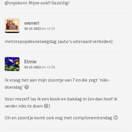
@snjokorn: Mijne ook!! Gezellig!
weneri
02-11-2022
om 13:33
metstepopdesnelwegdag (auto's uiteraard verboden)
Elmie
02-11-2022
om 13:38
Ik vraag het aan mijn zoontje van 7 en die zegt 'niks-
doendag' 😆
Voor mezelf las ik een kook-en bakdag in (en dan hoef ik
verder niks te doen 😄)
Oh en zoontje komt ook nog met complimemtendag 🙃