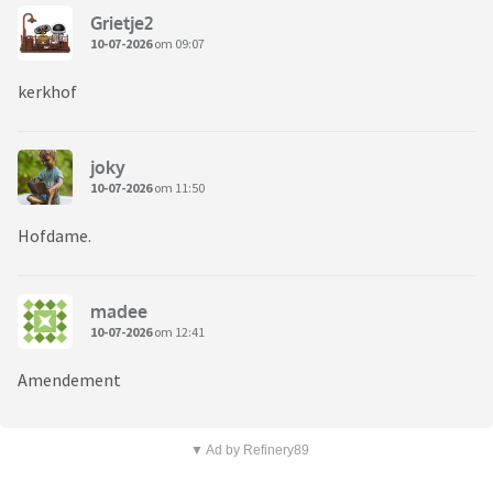
Grietje2
10-07-2026
om 09:07
kerkhof
joky
10-07-2026
om 11:50
Hofdame.
madee
10-07-2026
om 12:41
Amendement
▼ Ad by Refinery89