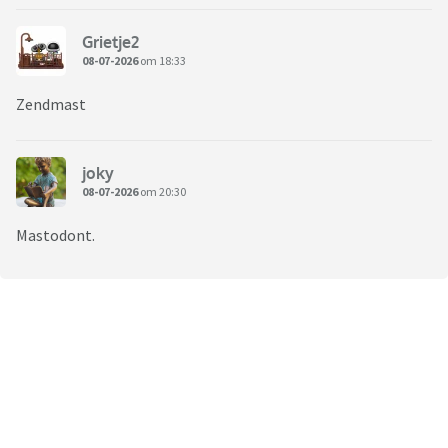
Grietje2
08-07-2026
om 18:33
Zendmast
joky
08-07-2026
om 20:30
Mastodont.