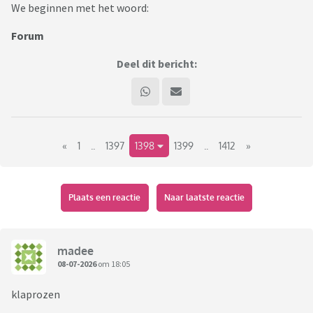
We beginnen met het woord:
Forum
Deel dit bericht:
«
1
..
1397
1398
1399
..
1412
»
Plaats een reactie
Naar laatste reactie
madee
08-07-2026
om 18:05
klaprozen