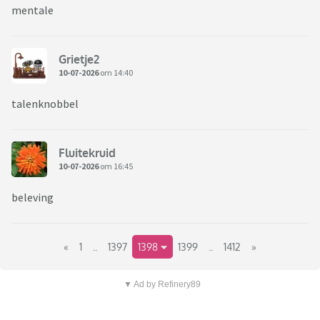
mentale
Grietje2
10-07-2026
om 14:40
talenknobbel
Fluitekruid
10-07-2026
om 16:45
beleving
«
1
..
1397
1398
1399
..
1412
»
▼ Ad by Refinery89