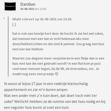
DanGun
01-08-2021
om 12:36
Mlah! schreef op 01-08-2021 om 12:23:
[..]
Dat is ook een beetje kort door de bocht. Ik zie het wel vaker,
dat mensen met een tuin er echt helemaal niks mee
doen/hebben/zitten en dat vind ik jammer. Zou graag een huis
met een tuin hebben.
Waarom zou degene meer verpieteren in een flatje dan is een
huis met tuin die niet gebruikt wordt? In een flat kom je juist
veel meer mensen tegen, bij de lift, de brievenbus, etc. Je
maakt nog eens een praatje 😉
Ik woon al bijna 17 jaar in een redelijk kleinschalig
appartement en zie m’n buren amper.
Wat een ander met z’n tuin doet, dat doet toch niet ter
zake? Wellicht hebben ze de ruimte van dat huis nodig en bij
een regulier huis komt al snel een tuin.