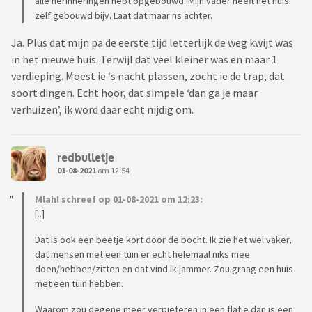
alle herinneringen hebt opgebouwd. Mijn vader heeft het huis
zelf gebouwd bijv. Laat dat maar ns achter.
Ja. Plus dat mijn pa de eerste tijd letterlijk de weg kwijt was
in het nieuwe huis. Terwijl dat veel kleiner was en maar 1
verdieping. Moest ie ‘s nacht plassen, zocht ie de trap, dat
soort dingen. Echt hoor, dat simpele ‘dan ga je maar
verhuizen’, ik word daar echt nijdig om.
redbulletje
01-08-2021
om 12:54
Mlah! schreef op 01-08-2021 om 12:23:
[..]
Dat is ook een beetje kort door de bocht. Ik zie het wel vaker,
dat mensen met een tuin er echt helemaal niks mee
doen/hebben/zitten en dat vind ik jammer. Zou graag een huis
met een tuin hebben.
Waarom zou degene meer verpieteren in een flatje dan is een