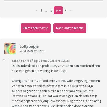
«
1
..
5
6
7
»
Nou ja, zo een paar dingen waarover ik zou willen
uitwisselen. En ja, soms ook grote ergernis, maar dat is voor
mij niet het enige in mijn belevingswereld van kindvrij zijn.
Plaats een reactie
Naar laatste reactie
Lollypopje
01-08-2021
om 12:23
Suish schreef op 01-08-2021 om 12:16:
Dat is inderdaad een probleem, ze zouden dan moeten kijken
naar een geschikte woning in de buurt.
Overigens heb ik zelf ook mijn vertrouwde omgeving moeten
verlaten omdat er niets betaalbaars in de buurt was. Mijn
ouders begrepen het niet, mijn moeder moest huilen etc
Dat was best moeilijk en dat wordt dan gezien als iets dat je
moet accepteren als jongvolwassene. Nog steeds is het lastig
want ik heb geen rijbewijs (kan ik niet halen door extreme