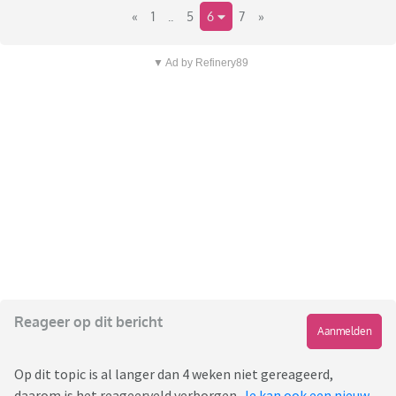
«
1
..
5
6
7
»
▼ Ad by Refinery89
Reageer op dit bericht
Aanmelden
Op dit topic is al langer dan 4 weken niet gereageerd,
daarom is het reageerveld verborgen.
Je kan ook een nieuw