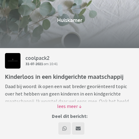
Huiskamer
coolpack2
31-07-2021
om 10:41
Kinderloos in een kindgerichte maatschappij
Daad bij woord: ik open een wat breder georiënteerd topic
over het hebben van geen kinderen in een kindgerichte
maatschappij. Ik worstel daar wel eens mee. Ook het beeld
dat als je ervoor kiest geen kinderen te krijgen dat je dan niks
hebt met en snapt van kinderen.
Deel dit bericht:
Ik heb een partner met twee (omtrent) tienerkinderen. Ik
blijf bewust apart wonen, want mijn eigen ruimte en rust
zijn broodnodig.