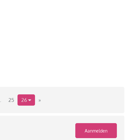
.
25
26
»
Aanmelden