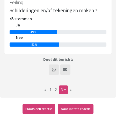
Peiling
Schilderingen en/of tekeningen maken ?
45 stemmen
Ja
49%
Nee
51%
Deel dit bericht:
«
1
2
3
»
Plaats een reactie
Naar laatste reactie