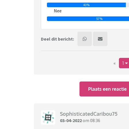
43%
Nee
57%
Deel dit bericht:
«
1
Plaats een reactie
SophisticatedCaribou75
03-04-2022
om 08:36