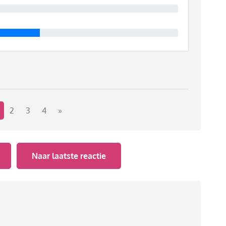
2
3
4
»
Naar laatste reactie