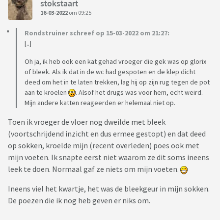
stokstaart
16-03-2022
om 09:25
Rondstruiner schreef op 15-03-2022 om 21:27:
[..]
Oh ja, ik heb ook een kat gehad vroeger die gek was op glorix
of bleek. Als ik dat in de wc had gespoten en de klep dicht
deed om het in te laten trekken, lag hij op zijn rug tegen de pot
aan te kroelen
. Alsof het drugs was voor hem, echt weird.
Mijn andere katten reageerden er helemaal niet op.
Toen ik vroeger de vloer nog dweilde met bleek
(voortschrijdend inzicht en dus ermee gestopt) en dat deed
op sokken, kroelde mijn (recent overleden) poes ook met
mijn voeten. Ik snapte eerst niet waarom ze dit soms ineens
leek te doen. Normaal gaf ze niets om mijn voeten.
Ineens viel het kwartje, het was de bleekgeur in mijn sokken.
De poezen die ik nog heb geven er niks om.