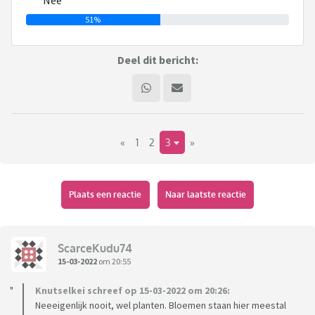
Nee
51%
Deel dit bericht:
«
1
2
3
»
Plaats een reactie
Naar laatste reactie
ScarceKudu74
15-03-2022
om 20:55
Knutselkei schreef op 15-03-2022 om 20:26:
Neeeigenlijk nooit, wel planten. Bloemen staan hier meestal