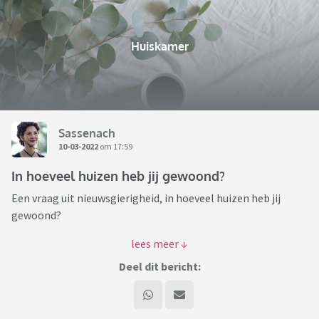
Huiskamer
Sassenach
10-03-2022
om 17:59
In hoeveel huizen heb jij gewoond?
Een vraag uit nieuwsgierigheid, in hoeveel huizen heb jij
gewoond?
En hoeveel waren dat er in je jeugd en hoeveel toen je uit huis
was?
Deel dit bericht:
Ik woon nu in mijn 6e huis. In mijn jeugd heb ik in 2 huizen
gewoond en sinds ik uit huis ben in 4 huizen.