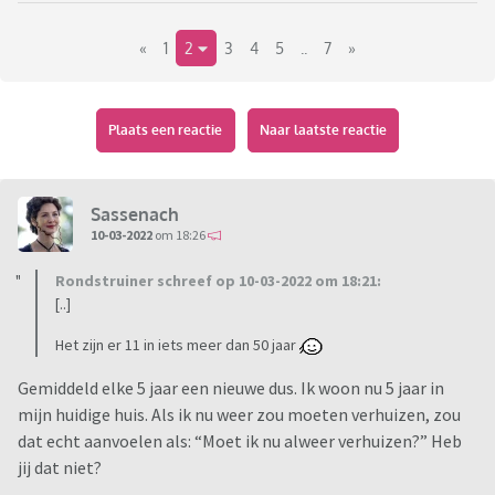
«
1
2
3
4
5
..
7
»
Plaats een reactie
Naar laatste reactie
Sassenach
10-03-2022
om 18:26
Rondstruiner schreef op 10-03-2022 om 18:21:
[..]
Het zijn er 11 in iets meer dan 50 jaar
Gemiddeld elke 5 jaar een nieuwe dus. Ik woon nu 5 jaar in
mijn huidige huis. Als ik nu weer zou moeten verhuizen, zou
dat echt aanvoelen als: “Moet ik nu alweer verhuizen?” Heb
jij dat niet?