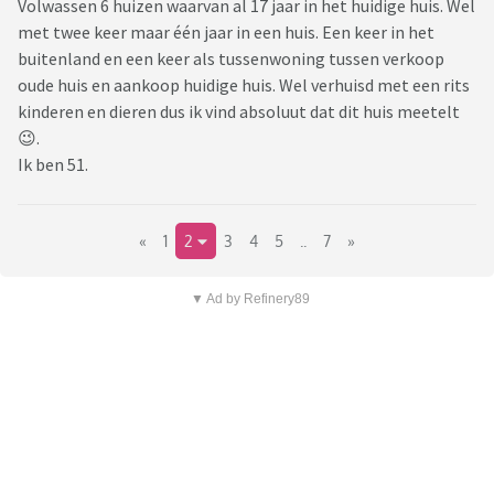
Volwassen 6 huizen waarvan al 17 jaar in het huidige huis. Wel
met twee keer maar één jaar in een huis. Een keer in het
buitenland en een keer als tussenwoning tussen verkoop
oude huis en aankoop huidige huis. Wel verhuisd met een rits
kinderen en dieren dus ik vind absoluut dat dit huis meetelt
😉.
Ik ben 51.
«
1
2
3
4
5
..
7
»
▼ Ad by Refinery89