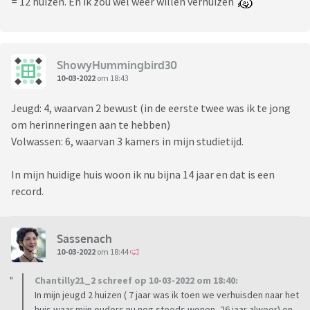
= 12 huizen. En ik zou wel weer willen verhuizen
ShowyHummingbird30
10-03-2022
om 18:43
Jeugd: 4, waarvan 2 bewust (in de eerste twee was ik te jong
om herinneringen aan te hebben)
Volwassen: 6, waarvan 3 kamers in mijn studietijd.
In mijn huidige huis woon ik nu bijna 14 jaar en dat is een
record.
Sassenach
10-03-2022
om 18:44
Chantilly21_2 schreef op 10-03-2022 om 18:40:
In mijn jeugd 2 huizen ( 7 jaar was ik toen we verhuisden naar het
huis waar mijn ouders nu nog steeds wonen, 26 jaar alweer) en