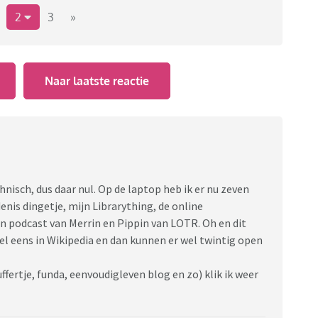
Hoeveel tabbladen staan er bij jou open? Bij mij wisselt
2
3
»
Naar laatste reactie
hnisch, dus daar nul. Op de laptop heb ik er nu zeven
enis dingetje, mijn Librarything, de online
n podcast van Merrin en Pippin van LOTR. Oh en dit
el eens in Wikipedia en dan kunnen er wel twintig open
uffertje, funda, eenvoudigleven blog en zo) klik ik weer