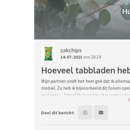
H
zakchips
14-07-2021
om 20:14
Hoeveel tabbladen heb
Mijn partner vindt het heel gek dat ik allem
mobiel. Zo heb ik bijvoorbeeld dit forum op
veel meer... Eigenlijk puur om sites snel te 
pakken of als ik iets heb opgezocht waar ik 
Deel dit bericht:
Nu kan ik mij niet voorstellen dat ik de enige
veel openstaan... Dat geef ik direct toe).