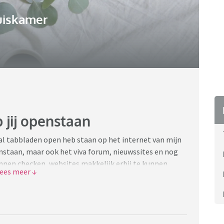
uiskamer
 jij openstaan
aal tabbladen open heb staan op het internet van mijn
enstaan, maar ook het viva forum, nieuwssites en nog
kunnen checken, websites makkelijk erbij te kunnen
nog op terug wil komen.
 ben die dit doet (al heb ik er misschien wel belachelijk