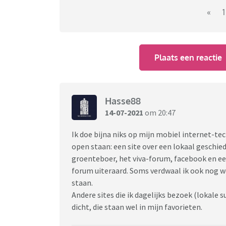
Is dit herkenbaar of ben ik echt zo'n rare?
«
1
het maar momenteel 57...
Plaats een reactie
Hasse88
14-07-2021
om 20:47
Ik doe bijna niks op mijn mobiel internet-tec
open staan: een site over een lokaal geschied
groenteboer, het viva-forum, facebook en ee
forum uiteraard. Soms verdwaal ik ook nog w
staan.
Andere sites die ik dagelijks bezoek (lokale s
dicht, die staan wel in mijn favorieten.