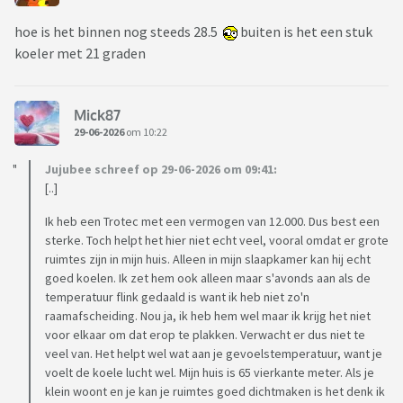
hoe is het binnen nog steeds 28.5
buiten is het een stuk
koeler met 21 graden
Mick87
29-06-2026
om 10:22
Jujubee schreef op 29-06-2026 om 09:41:
[..]
Ik heb een Trotec met een vermogen van 12.000. Dus best een
sterke. Toch helpt het hier niet echt veel, vooral omdat er grote
ruimtes zijn in mijn huis. Alleen in mijn slaapkamer kan hij echt
goed koelen. Ik zet hem ook alleen maar s'avonds aan als de
temperatuur flink gedaald is want ik heb niet zo'n
raamafscheiding. Nou ja, ik heb hem wel maar ik krijg het niet
voor elkaar om dat erop te plakken. Verwacht er dus niet te
veel van. Het helpt wel wat aan je gevoelstemperatuur, want je
voelt de koele lucht wel. Mijn huis is 65 vierkante meter. Als je
klein woont en je kan je ruimtes goed dichtmaken is het denk ik