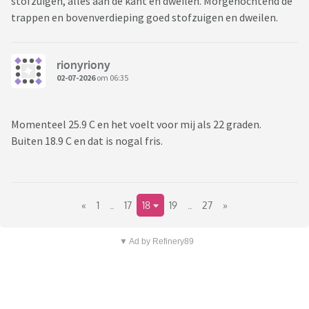
stofzuigen, alles aan de kant en dweilen. Morgenochtend de
trappen en bovenverdieping goed stofzuigen en dweilen.
rionyriony
02-07-2026
om 06:35
Momenteel 25.9 C en het voelt voor mij als 22 graden.
Buiten 18.9 C en dat is nogal fris.
«
1
..
17
18
19
..
27
»
▼ Ad by Refinery89