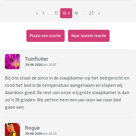
Dus, hoe warm is het bij jou binnen en buiten nu?
Graag provincie ( of woonplaats ) erbij zetten.
«
1
..
17
18
19
..
27
»
Plaats een reactie
Naar laatste reactie
Tuinfluiter
29-06-2026
om 10:07
Bij ons staat de airco in de slaapkamer op het bed gericht en
rond het bed is de temperatuur aangenaam en slapen wij
daardoor goed. De rest van onze vrij grote slaapkamer is dan
zo'n 26 graden. We zetten hem een uur voor we naar bed
gaan aan.
Rogue
29-06-2026
om 10:15