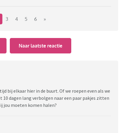
3
4
5
6
»
Naar laatste reactie
ijd bij elkaar hier in de buurt. Of we roepen even als we
iet 10 dagen lang verbolgen naar een paar pakjes zitten
t bij jou moeten komen halen?