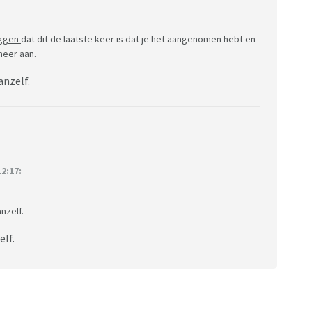
eggen
dat dit de laatste keer is dat je het aangenomen hebt en
meer aan.
anzelf.
2:17:
nzelf.
lf.