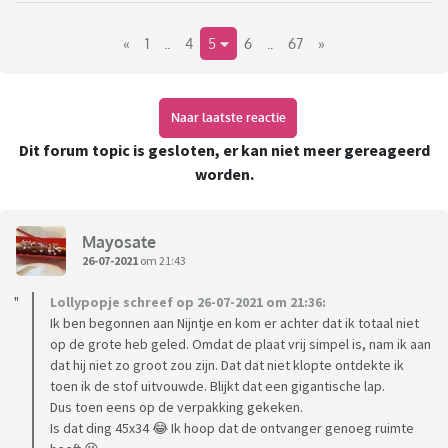
Borduren, hoe doe je dat eigenlijk?
«
1
..
4
5
6
..
67
»
https://irisborduurt.nl/info/kruissteek-borduren/
Naar laatste reactie
Dit forum topic is gesloten, er kan niet meer gereageerd
worden.
https://youtube.com/c/SonovaStitch
Kleine webshops met pakketten en benodigdheden
Mayosate
https://irisborduurt.nl/
26-07-2021
om 21:43
https://www.garenenzo.nl/#
Lollypopje schreef op 26-07-2021 om 21:36:
Ik ben begonnen aan Nijntje en kom er achter dat ik totaal niet
https://www.hobbydoityourself.nl/c-5102529/borduren-
op de grote heb geled. Omdat de plaat vrij simpel is, nam ik aan
overig/
dat hij niet zo groot zou zijn. Dat dat niet klopte ontdekte ik
toen ik de stof uitvouwde. Blijkt dat een gigantische lap.
Webshops voor patronen
Dus toen eens op de verpakking gekeken.
Is dat ding 45x34 😂 Ik hoop dat de ontvanger genoeg ruimte
www.etsy.com