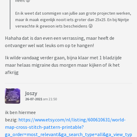
heeft 😜
https://thegeekystitchingco.com/product-category/pdf-
En ik weet dat sommigen van jullie aan grote projecten werken,
patterns/
maar ik maak eigenlijk nooit iets groter dan 25x25. En bij Nijntje
verwachte ik gewoon iets bescheidens 😜
http://artecy.com/
Hahaha dat is dan even een verrassing, maar heeft de
Gratis patronen
ontvanger wel wat leuks om op te hangen!
https://www.dmc.com/uk/free-patterns-5041,type-of-
Ik wilde vandaag verder gaan, bijna klaar met 1 bladzijde
stitch-cross-stitch-277/
maar helaas migraine dus morgen maar kijken of ik het
afkrijg
Nuttige apps
Patternkeeper: Hier kun je (de meeste) pdf patronen in
uploaden en bijhouden (alleen voor android)
Joszy
26-07-2021
om 21:50
Tread Stash: Hierin kun je makkelijk bijhouden welke garen je
ik ben hiermee
hebt en welke op je boodschappenlijstje staan
bezig:
https://www.etsy.com/nl/listing/600610631/world-
Leuke Facebook groepen
map-cross-stitch-pattern-printable?
ga_order=most_relevant&ga_search_type=all&ga_view_typ