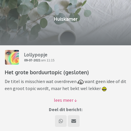
Huiskamer
Lollypopje
09-07-2021
om 11:15
Het grote borduurtopic (gesloten)
De titel is misschien wat overdreven
want geen idee of dit
een groot topic wordt, maar het bekt wel lekker
Wie borduurt er ook? Welke stijl of techniek gebruik je
(kruissteek, blackwork/lijnwerk, embroidery/vrij borduren)?
Deel dit bericht:
Wat voor patronen maak je het liefst en waar haal je ze
vandaan? Wat is je huidige project?