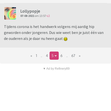
Lollypopje
07-08-2021
om 13:57
Tijdens corona is het handwerk volgens mij aardig hip
geworden onder jongeren. Dus wie weet ben je juist één van
de ouderen als je daar nu heen gaat
«
1
..
4
5
6
..
67
»
▼ Ad by Refinery89