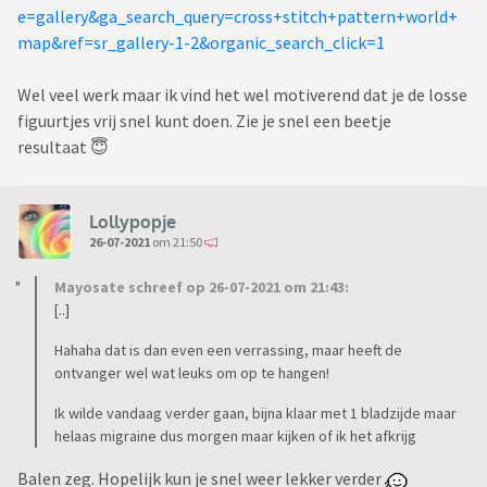
WTFYW Just The Stitch
e=gallery&ga_search_query=cross+stitch+pattern+world+
map&ref=sr_gallery-1-2&organic_search_click=1
Snarky & Nerdy Cross Stitching
Snarky & Modern (S&M) Embroidery and Cross Stitch
Wel veel werk maar ik vind het wel motiverend dat je de losse
figuurtjes vrij snel kunt doen. Zie je snel een beetje
p.s. ik heb geen aandelen in de genoemde websites
Heb je
resultaat 😇
aanvullingen, deel gerust in het topic
Lollypopje
26-07-2021
om 21:50
Mayosate schreef op 26-07-2021 om 21:43:
[..]
Hahaha dat is dan even een verrassing, maar heeft de
ontvanger wel wat leuks om op te hangen!
Ik wilde vandaag verder gaan, bijna klaar met 1 bladzijde maar
helaas migraine dus morgen maar kijken of ik het afkrijg
Balen zeg. Hopelijk kun je snel weer lekker verder