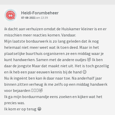
Heidi-Forumbeheer
07-08-2021
om 13:39
ik dacht aan verhuizen omdat de Huiskamer kleiner is en er
misschien meer reacties komen. Vandaar.
Mijn laatste borduurwerk is zo lang geleden dat ik nog
helemaal niet meer weet wat ik toen deed. Maar in het
plaatselijke buurthuis organiseren ze een middag waar je
kunt handwerken. Samen met de andere oudjes 🤣 Ik ben
daar de jongste Maar dat maakt niet uit. Het is toch gezellig
en ik heb een paar eeuwen kennis bij de hand 😉
Nu ik ingeënt ben kan ik daar naar toe. Na anderhalf jaar
binnen zitten verheug ik me zelfs op een middag handwerk
voor bejaarden 🤦🏼‍♀️🤣
Ik ga mijn borduurmandje eens zoeken en kijken wat het
precies was.
Ik kom er op terug 😁