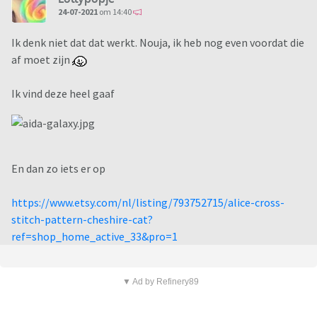
24-07-2021
om 14:40
Ik denk niet dat dat werkt. Nouja, ik heb nog even voordat die
af moet zijn
Ik vind deze heel gaaf
En dan zo iets er op
https://www.etsy.com/nl/listing/793752715/alice-cross-
stitch-pattern-cheshire-cat?
ref=shop_home_active_33&pro=1
▼ Ad by Refinery89