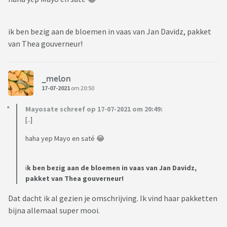
https://thegeekystitchingco.com/product-category/pdf-
patterns/
ik ben bezig aan de bloemen in vaas van Jan Davidz, pakket
van Thea gouverneur!
http://artecy.com/
Gratis patronen
_melon
17-07-2021
om 20:50
https://www.dmc.com/uk/free-patterns-5041,type-of-
stitch-cross-stitch-277/
Mayosate schreef op 17-07-2021 om 20:49:
[..]
Nuttige apps
haha yep Mayo en saté 😂
Patternkeeper: Hier kun je (de meeste) pdf patronen in
uploaden en bijhouden (alleen voor android)
i
k ben bezig aan de bloemen in vaas van Jan Davidz,
Tread Stash: Hierin kun je makkelijk bijhouden welke garen je
pakket van Thea gouverneur!
hebt en welke op je boodschappenlijstje staan
Dat dacht ik al gezien je omschrijving. Ik vind haar pakketten
Leuke Facebook groepen
bijna allemaal super mooi.