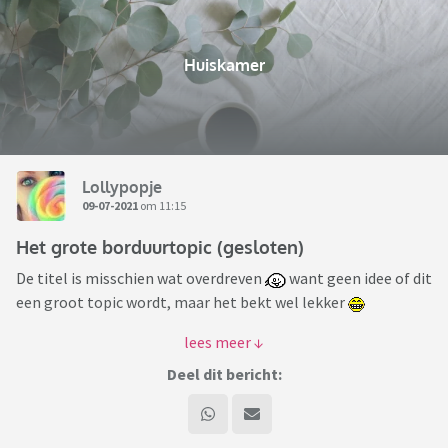
Huiskamer
Lollypopje
09-07-2021
om 11:15
Het grote borduurtopic (gesloten)
De titel is misschien wat overdreven
want geen idee of dit
een groot topic wordt, maar het bekt wel lekker
Wie borduurt er ook? Welke stijl of techniek gebruik je
(kruissteek, blackwork/lijnwerk, embroidery/vrij borduren)?
Deel dit bericht:
Wat voor patronen maak je het liefst en waar haal je ze
vandaan? Wat is je huidige project?