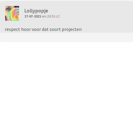
WTFYW Just The Stitch
Lollypopje
Snarky & Nerdy Cross Stitching
17-07-2021
om 20:51
Snarky & Modern (S&M) Embroidery and Cross Stitch
respect hoor voor dat soort projecten
p.s. ik heb geen aandelen in de genoemde websites
Heb je
aanvullingen, deel gerust in het topic