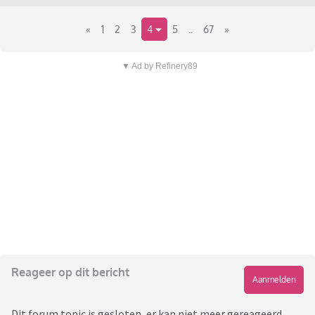
«
1
2
3
4
5
..
67
»
▼ Ad by Refinery89
Reageer op dit bericht
Aanmelden
Dit forum topic is gesloten, er kan niet meer gereageerd