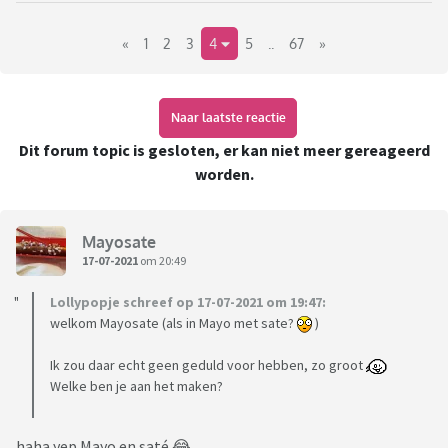
Borduren, hoe doe je dat eigenlijk?
«
1
2
3
4
5
..
67
»
https://irisborduurt.nl/info/kruissteek-borduren/
Naar laatste reactie
Dit forum topic is gesloten, er kan niet meer gereageerd
worden.
https://youtube.com/c/SonovaStitch
Kleine webshops met pakketten en benodigdheden
Mayosate
https://irisborduurt.nl/
17-07-2021
om 20:49
https://www.garenenzo.nl/#
Lollypopje schreef op 17-07-2021 om 19:47:
welkom Mayosate (als in Mayo met sate?
)
https://www.hobbydoityourself.nl/c-5102529/borduren-
overig/
Ik zou daar echt geen geduld voor hebben, zo groot
Welke ben je aan het maken?
Webshops voor patronen
www.etsy.com
haha yep Mayo en saté 😂