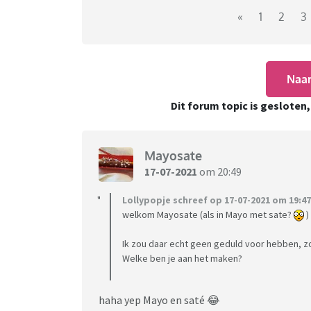
https://irisborduurt.nl/info/kruissteek-bord
«
1
2
3
Naar
Dit forum topic is gesloten
https://youtube.com/c/SonovaStitch
Kleine webshops met pakketten en beno
Mayosate
https://irisborduurt.nl/
17-07-2021
om 20:49
https://www.garenenzo.nl/#
Lollypopje schreef op 17-07-2021 om 19:47
welkom Mayosate (als in Mayo met sate?
)
https://www.hobbydoityourself.nl/c-510252
Ik zou daar echt geen geduld voor hebben, z
Webshops voor patronen
Welke ben je aan het maken?
www.etsy.com
haha yep Mayo en saté 😂
https://thegeekystitchingco.com/product-c