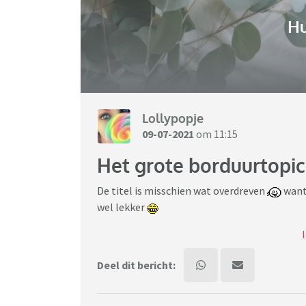
H
Lollypopje
09-07-2021
om 11:15
Het grote borduurtopic
De titel is misschien wat overdreven
want 
wel lekker
Wie borduurt er ook? Welke stijl of techniek 
embroidery/vrij borduren)? Wat voor patronen
Deel dit bericht:
je huidige project?
Borduren, hoe doe je dat eigenlijk?