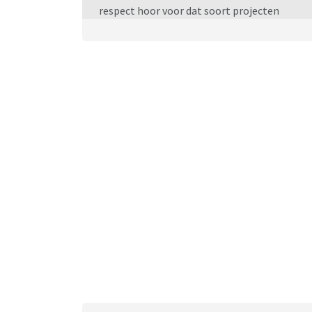
p.s. ik heb geen aandelen in de genoemde web
respect hoor voor dat soort projecten