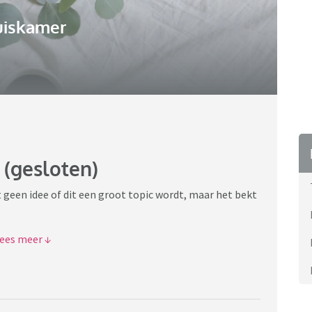
uiskamer
 (gesloten)
geen idee of dit een groot topic wordt, maar het bekt
gebruik je (kruissteek, blackwork/lijnwerk,
 maak je het liefst en waar haal je ze vandaan? Wat is