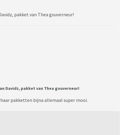
 Davidz, pakket van Thea gouverneur!
type-of-stitch-cross-stitch-277/
atronen in uploaden en bijhouden (alleen voor android)
n welke garen je hebt en welke op je
Jan Davidz, pakket van Thea gouverneur!
nd haar pakketten bijna allemaal super mooi.
 Stitch