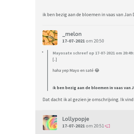
http://artecy.com/
ik ben bezig aan de bloemen in vaas van Jan
Gratis patronen
https://www.dmc.com/uk/free-patterns-5041,
_melon
17-07-2021
om 20:50
Nuttige apps
Mayosate schreef op 17-07-2021 om 20:49:
Patternkeeper: Hier kun je (de meeste) pdf p
[..]
Tread Stash: Hierin kun je makkelijk bijhoude
haha yep Mayo en saté 😂
boodschappenlijstje staan
Leuke Facebook groepen
i
k ben bezig aan de bloemen in vaas van 
WTFYW Just The Stitch
Dat dacht ik al gezien je omschrijving. Ik vi
Snarky & Nerdy Cross Stitching
Lollypopje
Snarky & Modern (S&M) Embroidery and Cross
17-07-2021
om 20:51