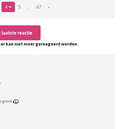
uren/
4
5
..
67
»
 laatste reactie
, er kan niet meer gereageerd worden.
digdheden
:
9/borduren-overig/
o groot
ategory/pdf-patterns/