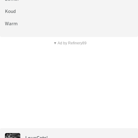
Koud
Warm
▼ Ad by Refinery89
LoveCats!