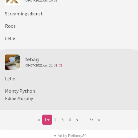
08-07-2021
om 20:59
Streamingsdienst
Roos
Lelie
febag
08-07-2021
om 21:01
Lelie
Monty Python
Eddie Murphy
«
1
2
3
4
5
..
77
»
▼ Ad by Refinery89