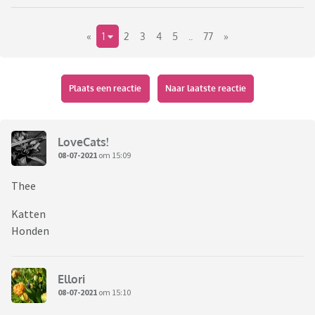
«
1
2
3
4
5
..
77
»
Plaats een reactie
Naar laatste reactie
LoveCats!
08-07-2021
om 15:09
Thee
Katten
Honden
Ellori
08-07-2021
om 15:10