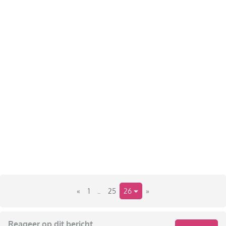
«
1
..
25
26
»
Reageer op dit bericht