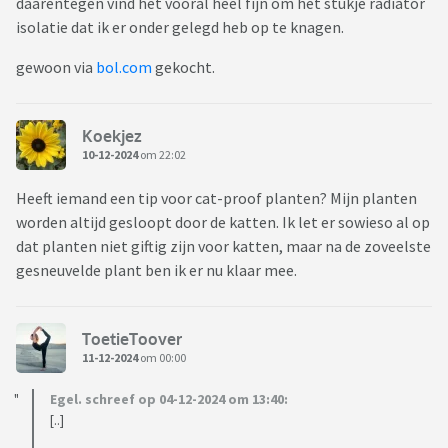
daarentegen vind het vooral heel fijn om het stukje radiator
isolatie dat ik er onder gelegd heb op te knagen.
gewoon via
bol.com
gekocht.
Koekjez
10-12-2024
om 22:02
Heeft iemand een tip voor cat-proof planten? Mijn planten
worden altijd gesloopt door de katten. Ik let er sowieso al op
dat planten niet giftig zijn voor katten, maar na de zoveelste
gesneuvelde plant ben ik er nu klaar mee.
ToetieToover
11-12-2024
om 00:00
Egel. schreef op 04-12-2024 om 13:40:
[..]