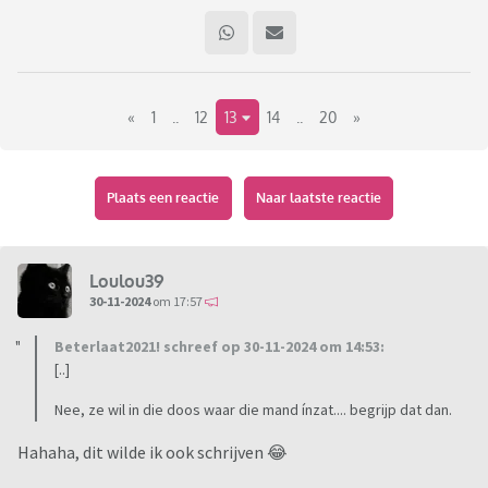
«
1
..
12
13
14
..
20
»
Plaats een reactie
Naar laatste reactie
Loulou39
30-11-2024
om 17:57
Beterlaat2021! schreef op 30-11-2024 om 14:53:
[..]
Nee, ze wil in die doos waar die mand ínzat.... begrijp dat dan.
Hahaha, dit wilde ik ook schrijven 😂