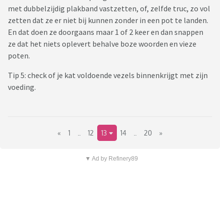
met dubbelzijdig plakband vastzetten, of, zelfde truc, zo vol
zetten dat ze er niet bij kunnen zonder in een pot te landen.
En dat doen ze doorgaans maar 1 of 2 keer en dan snappen
ze dat het niets oplevert behalve boze woorden en vieze
poten.
Tip 5: check of je kat voldoende vezels binnenkrijgt met zijn
voeding.
«
1
..
12
13
14
..
20
»
▼ Ad by Refinery89