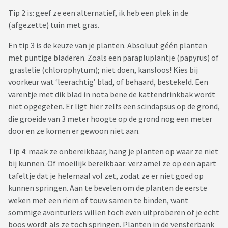
Tip 2 is: geef ze een alternatief, ik heb een plek in de
(afgezette) tuin met gras.
En tip 3 is de keuze van je planten. Absoluut géén planten
met puntige bladeren. Zoals een parapluplantje (papyrus) of
graslelie (chlorophytum); niet doen, kansloos! Kies bij
voorkeur wat ‘leerachtig’ blad, of behaard, bestekeld. Een
varentje met dik blad in nota bene de kattendrinkbak wordt
niet opgegeten. Er ligt hier zelfs een scindapsus op de grond,
die groeide van 3 meter hoogte op de grond nog een meter
door en ze komen er gewoon niet aan.
Tip 4: maak ze onbereikbaar, hang je planten op waar ze niet
bij kunnen. Of moeilijk bereikbaar: verzamel ze op een apart
tafeltje dat je helemaal vol zet, zodat ze er niet goed op
kunnen springen. Aan te bevelen om de planten de eerste
weken met een riem of touw samen te binden, want
sommige avonturiers willen toch even uitproberen of je echt
boos wordt als ze toch springen. Planten in de vensterbank