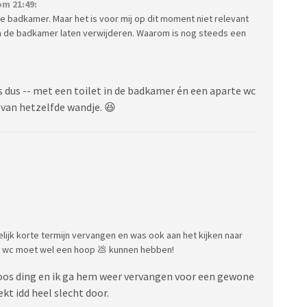
m 21:49:
 de badkamer. Maar het is voor mij op dit moment niet relevant
n de badkamer laten verwijderen. Waarom is nog steeds een
s dus -- met een toilet in de badkamer én een aparte wc
t van hetzelfde wandje. 😆
ijk korte termijn vervangen en was ook aan het kijken naar
die wc moet wel een hoop 💩 kunnen hebben!
loos ding en ik ga hem weer vervangen voor een gewone
ekt idd heel slecht door.