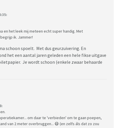
:35:
ma en het leek mij meteen echt super handig. Met
begrijp ik. Jammer!
ima schoon spoelt. Met dus geurzuivering. En
nd het een aantal jaren geleden een hele fikse uitgave
toiletpapier. Je wordt schoon (enkele zwaar behaarde
8:
zen.
operatiekamer... om daar te 'verbieden' om te gaan poepen,
and van 2 meter overbruggen... 😷 (en zelfs áls dat zo zou