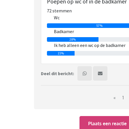
Poepen op wc of in de badkamer
72 stemmen
Wc
57%
Badkamer
28%
Ik heb alleen een wc op de badkamer
15%
Deel dit bericht:
«
1
Plaats een reactie