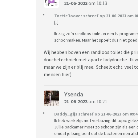
21-06-2023
om 10:13
ToetieToover schreef op 21-06-2023 om 08
[..]
Ik zag zo’n randloos toilet in een tv program
schoonmaken. Maar het spoelt dus niet goed 
Wij hebben boven een randloos toilet die pr
douchetechniek met aparte ladydouche. Ik vo
maar we zijn er blij mee. Scheelt echt veel 
mensen hier)
Ysenda
21-06-2023
om 10:21
Daddy_gijs schreef op 21-06-2023 om 09:4
Ik heb werkelijk met verbazing dit topic gele
Jullie badkamer moet zo schoon zijn als een 
omdat je bang bent dat de bacterien een afst