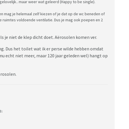
 Ongelovelijk.. maar weer wat geleerd (Happy to be single).
e en mag je helemaal zelf kiezen of je dat op de wc beneden of
e ruimtes voldoende ventilatie. Dus je mag ook poepen en 2
s je niet de klep dicht doet. Aërosolen komen ver.
g. Dus het toilet wat ik er perse wilde hebben omdat
g nu echt niet meer, maar 120 jaar geleden wel) hangt op
ërosolen.
3: