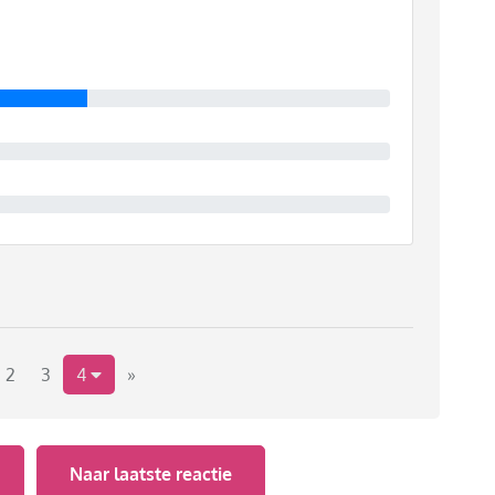
2
3
4
»
Naar laatste reactie