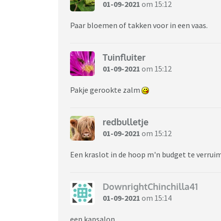
01-09-2021
om 15:12
Paar bloemen of takken voor in een vaas.
Tuinfluiter
01-09-2021
om 15:12
Pakje gerookte zalm
redbulletje
01-09-2021
om 15:12
Een kraslot in de hoop m'n budget te verrui
DownrightChinchilla41
01-09-2021
om 15:14
een kapsalon