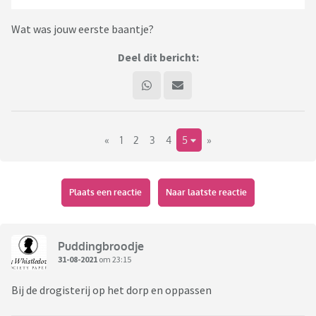
Wat was jouw eerste baantje?
Deel dit bericht:
«
1
2
3
4
5
»
Plaats een reactie
Naar laatste reactie
Puddingbroodje
31-08-2021
om 23:15
Bij de drogisterij op het dorp en oppassen