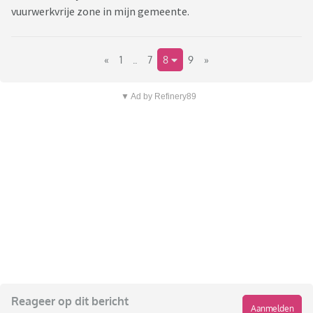
vuurwerkvrije zone in mijn gemeente.
«
1
..
7
8
9
»
▼ Ad by Refinery89
Reageer op dit bericht
Aanmelden