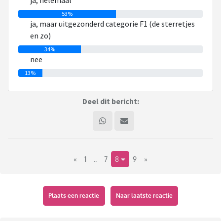
ja, helemaal
53%
ja, maar uitgezonderd categorie F1 (de sterretjes
en zo)
34%
nee
13%
Deel dit bericht:
«
1
..
7
8
9
»
Plaats een reactie
Naar laatste reactie