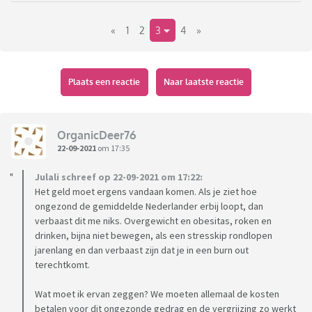
is 't alvast in de week zetten dat VVD (gvd) weer de meeste
«
1
2
3
4
»
stemmen zou krijgen?
Mss had ik dit moeten zetten in 'waar heb jij je vandaag aan
geërgerd', maar ik geloof niet dat er nog oprechte
politici/koningshuis-personen zijn ... die moeten zich toch de
Plaats een reactie
Naar laatste reactie
ogen uit de kop schamen
OrganicDeer76
22-09-2021
om 17:35
Julali schreef op 22-09-2021 om 17:22:
Het geld moet ergens vandaan komen. Als je ziet hoe
ongezond de gemiddelde Nederlander erbij loopt, dan
verbaast dit me niks. Overgewicht en obesitas, roken en
drinken, bijna niet bewegen, als een stresskip rondlopen
jarenlang en dan verbaast zijn dat je in een burn out
terechtkomt.
Wat moet ik ervan zeggen? We moeten allemaal de kosten
betalen voor dit ongezonde gedrag en de vergrijzing zo werkt