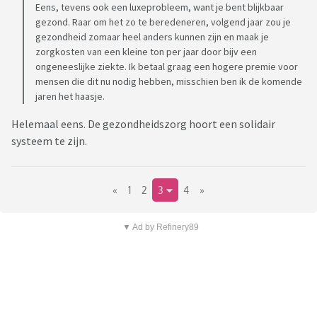
Eens, tevens ook een luxeprobleem, want je bent blijkbaar
gezond. Raar om het zo te beredeneren, volgend jaar zou je
gezondheid zomaar heel anders kunnen zijn en maak je
zorgkosten van een kleine ton per jaar door bijv een
ongeneeslijke ziekte. Ik betaal graag een hogere premie voor
mensen die dit nu nodig hebben, misschien ben ik de komende
jaren het haasje.
Helemaal eens. De gezondheidszorg hoort een solidair
systeem te zijn.
«
1
2
3
4
»
▼ Ad by Refinery89