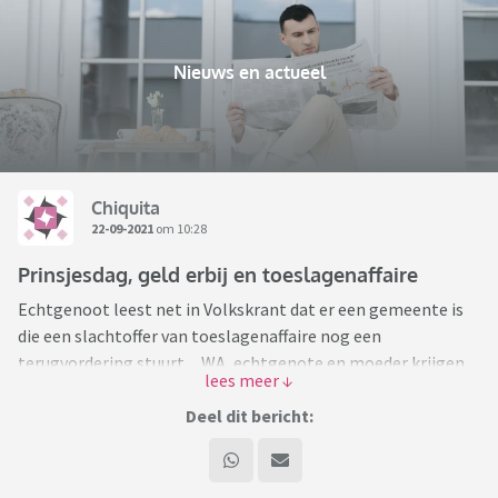
Nieuws en actueel
Chiquita
22-09-2021
om 10:28
Prinsjesdag, geld erbij en toeslagenaffaire
Echtgenoot leest net in Volkskrant dat er een gemeente is
die een slachtoffer van toeslagenaffaire nog een
terugvordering stuurt ... WA, echtgenote en moeder krijgen
er weer 1% of meer bij (tikt lekker aan bij de bedragen die ze
al krijgen), werkenden krijgen er over 't algemeen wat bij en
Deel dit bericht:
aow-ers staan al 12 jaar zonder verhogingen langs de zijlijn
te kijken, maar krijgen wel te maken met verhoogde
(supermarkt)prijzen, zorgkosten enz. En dan vraag ik me af,