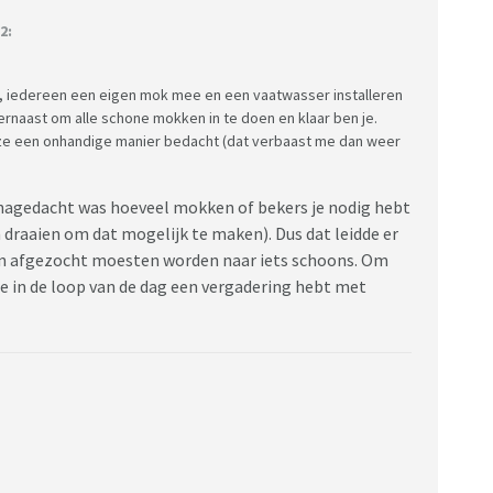
2:
en, iedereen een eigen mok mee en een vaatwasser installeren
La ernaast om alle schone mokken in te doen en klaar ben je.
 ze een onhandige manier bedacht (dat verbaast me dan weer
 nagedacht was hoeveel mokken of bekers je nodig hebt
 draaien om dat mogelijk te maken). Dus dat leidde er
en afgezocht moesten worden naar iets schoons. Om
je in de loop van de dag een vergadering hebt met
bakjes voorverpakte groente , fruit , noten , salades
r deze ‘single use verpakkingen’ kunnen supermarkten
 te investeren in nieuwe verpakking.