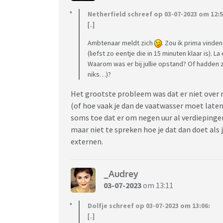
Netherfield schreef op 03-07-2023 om 12:5
[..]
Ambtenaar meldt zich
. Zou ik prima vind
(liefst zo eentje die in 15 minuten klaar is). 
Waarom was er bij jullie opstand? Of hadden
niks…)?
Het grootste probleem was dat er niet over
(of hoe vaak je dan de vaatwasser moet laten
soms toe dat er om negen uur al verdieping
maar niet te spreken hoe je dat dan doet als 
Vanaf 1 juli betalen consumenten extra voor 
externen.
etc .
_Audrey
Het gaat dus niet om zakjes en wikkels. Voo
03-07-2023
om 13:11
heffingen invoeren naar eigen inzicht.
Dolfje schreef op 03-07-2023 om 13:06:
De nieuwe heffing blijft bij supermarkten om
[..]