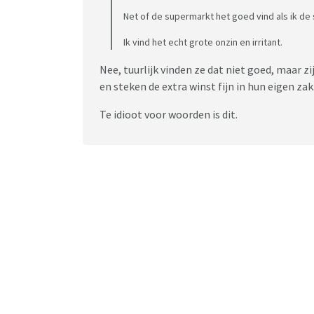
Net of de supermarkt het goed vind als ik de
Ik was net bij de Dirk en zij rekenen 50 cent e
De heffing verschilt ook per product zag ik , v
Ik vind het echt grote onzin en irritant.
Maar voor de sla , of de verse spinazie voorve
betalen . Dat is toch ook een ‘single use verp
Nee, tuurlijk vinden ze dat niet goed, maar 
en steken de extra winst fijn in hun eigen zak
https://www.gfactueel.nl/groenten-niet-go
Te idioot voor woorden is dit.
( eigen foto )