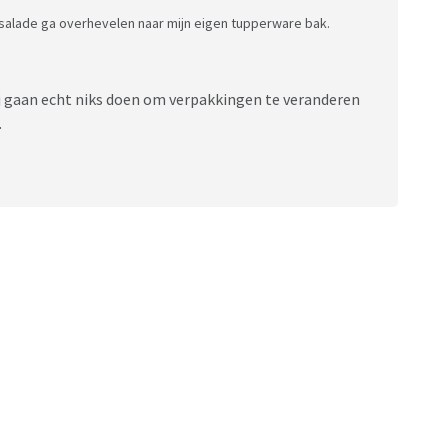
 salade ga overhevelen naar mijn eigen tupperware bak.
xtra voor bijvoorbeeld de Italiaanse salade .
an 0,5 cent tot 0,50 cent .
rpakt in plastic zakken hoef je dan weer niets extra's te
akking’ ?
zij gaan echt niks doen om verpakkingen te veranderen
.
edkoper-maar-duurder-door-plastic-tax/