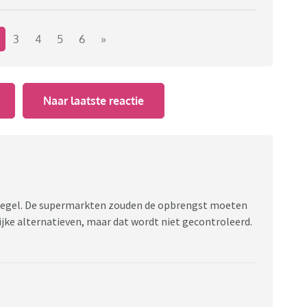
3
4
5
6
»
Naar laatste reactie
atregel. De supermarkten zouden de opbrengst moeten
ijke alternatieven, maar dat wordt niet gecontroleerd.