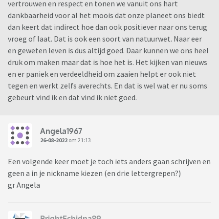
beweegredenen daarvoor hebben als ik.
vertrouwen en respect en tonen we vanuit ons hart
dankbaarheid voor al het moois dat onze planeet ons biedt
dan keert dat indirect hoe dan ook positiever naar ons terug
vroeg of laat. Dat is ook een soort van natuurwet. Naar eer
en geweten leven is dus altijd goed. Daar kunnen we ons heel
druk om maken maar dat is hoe het is. Het kijken van nieuws
en er paniek en verdeeldheid om zaaien helpt er ook niet
tegen en werkt zelfs averechts. En dat is wel wat er nu soms
gebeurt vind ik en dat vind ik niet goed.
Angela1967
26-08-2022
om 21:13
Een volgende keer moet je toch iets anders gaan schrijven en
geen a in je nickname kiezen (en drie lettergrepen?)
gr Angela
BrightEchidna89