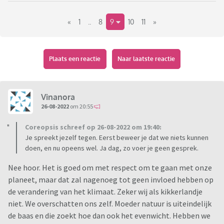
Toen kwam de coronapandemie en vervolgens heb ik een tijd
«
1
..
8
9
10
11
»
wel intensief het coronanieuws gevolgd en wat politiek.
Soms keek ik eens podcast of een
actualiteitenprogrogramma. Op een gegeven moment was
dat klaar en toen kwamen ineens allemaal andere
Plaats een reactie
Naar laatste reactie
problemen aan bod. Toen was ik helemaal klaar met alle
angstzaaierij. En sindsdien keer ik me af van al het nieuws en
dat bevalt me goed. Wel ben ik me gaan realiseren wat een
Vinanora
grote en negatieve invloed nieuws heeft op het leven en de
26-08-2022
om 20:55
instelling van andere mensen, terwijl er ook nog eens zoveel
Coreopsis schreef op 26-08-2022 om 19:40:
moois is op onze planeet. Ook worden mensen nu snel bang
Je spreekt jezelf tegen. Eerst beweer je dat we niets kunnen
gemaakt. Bv vroeger als het warm weer was vonden mensen
doen, en nu opeens wel. Ja dag, zo voer je geen gesprek.
het lekker en dachten ze van oh lekker weer om te wandelen.
Nu gaat het om code nog wat en is er de grootste paniek. Er
Nee hoor. Het is goed om met respect om te gaan met onze
zijn blijkbaar mensen die daar lekker geld aan verdienen. Dat
planeet, maar dat zal nagenoeg tot geen invloed hebben op
heb ik gehoord van mensen in mijn omgeving.
de verandering van het klimaat. Zeker wij als kikkerlandje
Zijn er hier nog meer mensen die het nieuws mijden en zich
niet. We overschatten ons zelf. Moeder natuur is uiteindelijk
daar fijner bij voelen? Zo ja, ik ben benieuwd of jullie dezelfde
de baas en die zoekt hoe dan ook het evenwicht. Hebben we