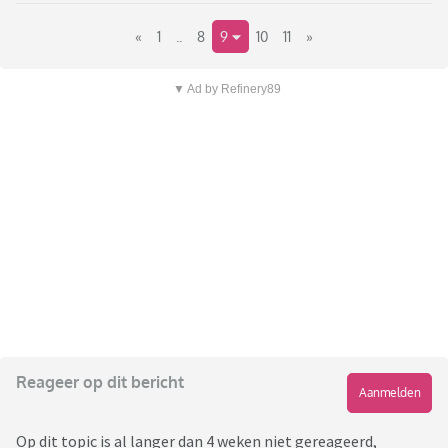
«
1
..
8
9
10
11
»
▼ Ad by Refinery89
Reageer op dit bericht
Aanmelden
Op dit topic is al langer dan 4 weken niet gereageerd,