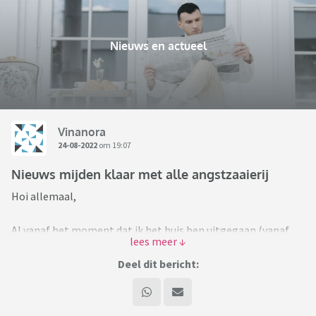
Nieuws en actueel
Vinanora
24-08-2022
om 19:07
Nieuws mijden klaar met alle angstzaaierij
Hoi allemaal,
Al vanaf het moment dat ik het huis ben uitgegaan (vanaf
mijn 18e) volg ik geen nieuws en kijk ik ook geen journaal.
Eerst vond ik het negatief en was ik vooral bezig met
Deel dit bericht:
genieten van het leven en er zijn voor andere mensen in mijn
omgeving. Aan al die nare dingen kon ik toch niets
veranderen en op een gegeven moment is dat zo gebleven.