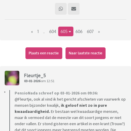
«
1
..
604
605
606
607
»
Plaats een reactie
Naar laatste reactie
Fleurtje_5
03-01-2026
om 12:51
PensioNada schreef op 03-01-2026 om 09:36:
@Fleurtje, ook al vind ik het gericht afschieten van vuurwerk op
mensen bijzonder kwalijk,
ik geloof niet zo in pure
kwaadaardigheid.
Er bestaan wel kwaadaardige mensen,
maar ik vermoed dat de meeste van dit soort jongens er niet
onder vallen. Er stond gisteren een artikel in een krant (Trouw?)
dat dit soort jongens meer begrensd moeten worden. Die