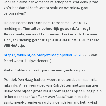
voor de nieuwe aankomende relschoppers. Wat denk je wat
zo'n leed dan al heeft veroorzaakt en overnieuw gaat
veroorzaken?
Heleen noemt het Oudejaars-terrorisme. 12.000 112-
meldingen.
Tientallen behoorlijk gewond. Ach zegt
Pensionada, we wachten gewoon lekker af tot ze over
tien jaar 'keurig geland' zijn. HOU JIJ OP MET JE 'stoere'
VERHAALtje.
https://tvblik.nl/de-oranjewinter/2-januari-2026
(klik aan:
Merel woest: Hulpverleners...)
Pieter Coblens spreekt pas over een goede aanpak.
Politiek Den Haag had een woord moeten doen, maar niks
niks niks. Alleen een video van Rob Jetten met zijn partner
liefkozend bij een grote kerstboom ergens op een leeg plein.
In het openbaar "
in elkaars oren likken
" was niet echt
aankomend-premier-waardig, noemde iemand het.Ik vind