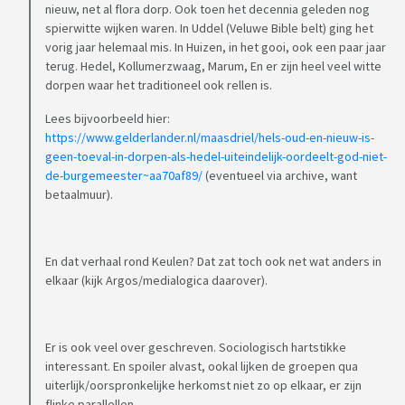
nieuw, net al flora dorp. Ook toen het decennia geleden nog
spierwitte wijken waren. In Uddel (Veluwe Bible belt) ging het
vorig jaar helemaal mis. In Huizen, in het gooi, ook een paar jaar
terug. Hedel, Kollumerzwaag, Marum, En er zijn heel veel witte
dorpen waar het traditioneel ook rellen is.
Lees bijvoorbeeld hier:
https://www.gelderlander.nl/maasdriel/hels-oud-en-nieuw-is-
geen-toeval-in-dorpen-als-hedel-uiteindelijk-oordeelt-god-niet-
de-burgemeester~aa70af89/
(eventueel via archive, want
betaalmuur).
En dat verhaal rond Keulen? Dat zat toch ook net wat anders in
elkaar (kijk Argos/medialogica daarover).
Er is ook veel over geschreven. Sociologisch hartstikke
interessant. En spoiler alvast, ookal lijken de groepen qua
uiterlijk/oorspronkelijke herkomst niet zo op elkaar, er zijn
flinke parallellen.