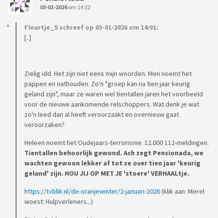
03-01-2026
om 14:32
Fleurtje_5 schreef op 03-01-2026 om 14:01:
[..]
Zielig idd. Het zijn niet eens mijn woorden. Men noemt het
pappen en nathouden. Zo'n "groep kan na tien jaar keurig
geland zijn", maar ze waren wel tientallen jaren het voorbeeld
voor de nieuwe aankomende relschoppers. Wat denk je wat
zo'n leed dan al heeft veroorzaakt en overnieuw gaat
veroorzaken?
Heleen noemt het Oudejaars-terrorisme. 12.000 112-meldingen.
Tientallen behoorlijk gewond. Ach zegt Pensionada, we
wachten gewoon lekker af tot ze over tien jaar 'keurig
geland' zijn. HOU JIJ OP MET JE 'stoere' VERHAALtje.
https://tvblik.nl/de-oranjewinter/2-januari-2026
(klik aan: Merel
woest: Hulpverleners...)