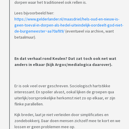
dorpen waar het traditioneel ook rellen is.
Lees bijvoorbeeld hier:
https://www.gelderlander.nl/maasdriel/hels-oud-en-nieuw-is-
geen-toeval-in-dorpen-als-hedel-uiteindelijk-oordeelt-god-niet-
de-burgemeester~aa70af89/
(eventueel via archive, want
betaalmuur).
En dat verhaal rond Keulen? Dat zat toch ook net wat
anders in elkaar (kijk Argos/medialogica daarover).
Er is ook veel over geschreven. Sociologisch hartstikke
interessant. En spoiler alvast, ookal lijken de groepen qua
uiterlijk/oorspronkelijke herkomst niet zo op elkaar, er zijn
flinke parallellen.
Kijk breder, laat je niet verleiden door simplificaties en
zondebokkerij. Daar doen mensen zichzelf mee te kort en we
lossen er geen problemen mee op.