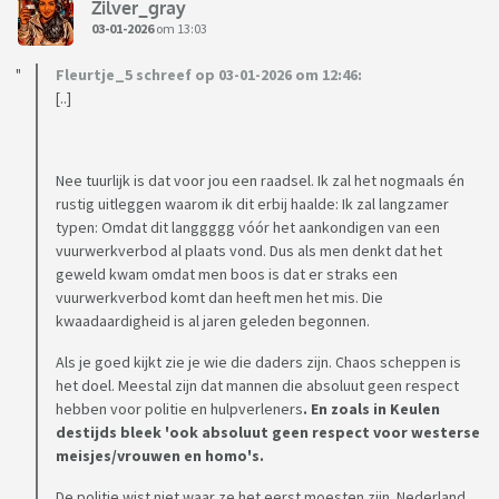
Zilver_gray
03-01-2026
om 13:03
Fleurtje_5 schreef op 03-01-2026 om 12:46:
[..]
Nee tuurlijk is dat voor jou een raadsel. Ik zal het nogmaals én
rustig uitleggen waarom ik dit erbij haalde: Ik zal langzamer
typen: Omdat dit langgggg vóór het aankondigen van een
vuurwerkverbod al plaats vond. Dus als men denkt dat het
geweld kwam omdat men boos is dat er straks een
vuurwerkverbod komt dan heeft men het mis. Die
kwaadaardigheid is al jaren geleden begonnen.
Als je goed kijkt zie je wie die daders zijn. Chaos scheppen is
het doel. Meestal zijn dat mannen die absoluut geen respect
hebben voor politie en hulpverleners
. En zoals in Keulen
destijds bleek 'ook absoluut geen respect voor westerse
meisjes/vrouwen en homo's.
De politie wist niet waar ze het eerst moesten zijn. Nederland