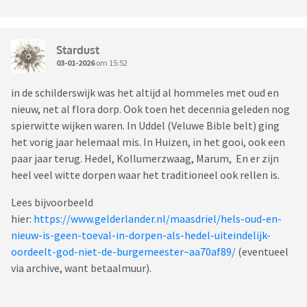
Stardust
03-01-2026
om 15:52
in de schilderswijk was het altijd al hommeles met oud en
nieuw, net al flora dorp. Ook toen het decennia geleden nog
spierwitte wijken waren. In Uddel (Veluwe Bible belt) ging
het vorig jaar helemaal mis. In Huizen, in het gooi, ook een
paar jaar terug. Hedel, Kollumerzwaag, Marum, En er zijn
heel veel witte dorpen waar het traditioneel ook rellen is.
Lees bijvoorbeeld
hier:
https://www.gelderlander.nl/maasdriel/hels-oud-en-
nieuw-is-geen-toeval-in-dorpen-als-hedel-uiteindelijk-
oordeelt-god-niet-de-burgemeester~aa70af89/
(eventueel
via archive, want betaalmuur).