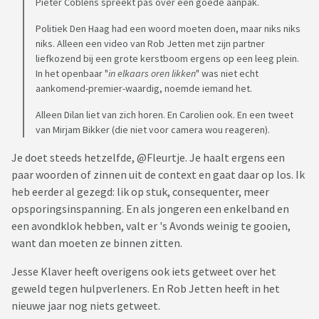
Pieter Coblens spreekt pas over een goede aanpak.
Politiek Den Haag had een woord moeten doen, maar niks niks
niks. Alleen een video van Rob Jetten met zijn partner
liefkozend bij een grote kerstboom ergens op een leeg plein.
In het openbaar "
in elkaars oren likken
" was niet echt
aankomend-premier-waardig, noemde iemand het.
Alleen Dilan liet van zich horen. En Carolien ook. En een tweet
van Mirjam Bikker (die niet voor camera wou reageren).
Je doet steeds hetzelfde, @Fleurtje. Je haalt ergens een
paar woorden of zinnen uit de context en gaat daar op los. Ik
heb eerder al gezegd: lik op stuk, consequenter, meer
opsporingsinspanning. En als jongeren een enkelband en
een avondklok hebben, valt er 's Avonds weinig te gooien,
want dan moeten ze binnen zitten.
Jesse Klaver heeft overigens ook iets getweet over het
geweld tegen hulpverleners. En Rob Jetten heeft in het
nieuwe jaar nog niets getweet.