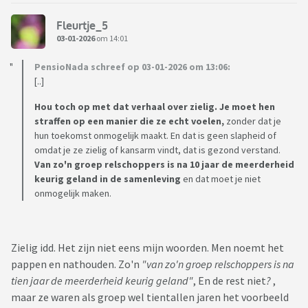
Fleurtje_5
03-01-2026
om 14:01
PensioNada schreef op 03-01-2026 om 13:06:
[..]
Hou toch op met dat verhaal over zielig.
Je moet hen
straffen op een manier die ze echt voelen,
zonder dat je
hun toekomst onmogelijk maakt. En dat is geen slapheid of
omdat je ze zielig of kansarm vindt, dat is gezond verstand.
Van zo'n groep relschoppers is na 10 jaar de meerderheid
keurig geland in de samenleving
en dat moet je niet
onmogelijk maken.
Zielig idd. Het zijn niet eens mijn woorden. Men noemt het
pappen en nathouden. Zo'n
"van zo'n groep relschoppers is na
tien jaar de meerderheid keurig geland"
, En de rest
niet
?
,
maar ze waren als groep wel tientallen jaren het voorbeeld