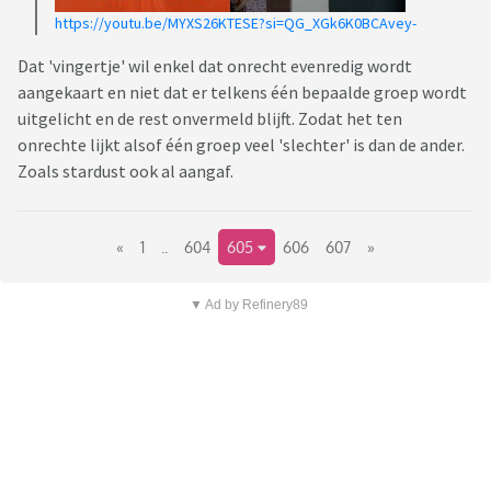
https://youtu.be/MYXS26KTESE?si=QG_XGk6K0BCAvey-
Dat 'vingertje' wil enkel dat onrecht evenredig wordt
aangekaart en niet dat er telkens één bepaalde groep wordt
uitgelicht en de rest onvermeld blijft. Zodat het ten
onrechte lijkt alsof één groep veel 'slechter' is dan de ander.
Zoals stardust ook al aangaf.
«
1
..
604
605
606
607
»
▼ Ad by Refinery89