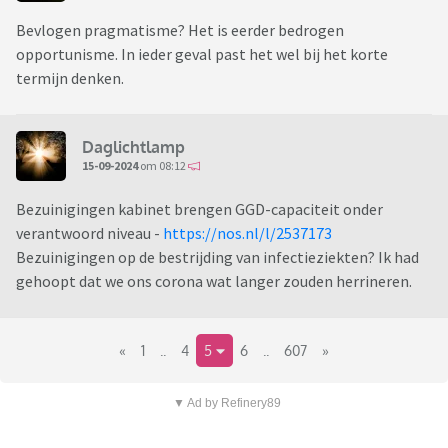
Bevlogen pragmatisme? Het is eerder bedrogen
opportunisme. In ieder geval past het wel bij het korte
termijn denken.
Daglichtlamp
15-09-2024
om 08:12
Bezuinigingen kabinet brengen GGD-capaciteit onder
verantwoord niveau -
https://nos.nl/l/2537173
Bezuinigingen op de bestrijding van infectieziekten? Ik had
gehoopt dat we ons corona wat langer zouden herrineren.
«
1
..
4
5
6
..
607
»
▼ Ad by Refinery89