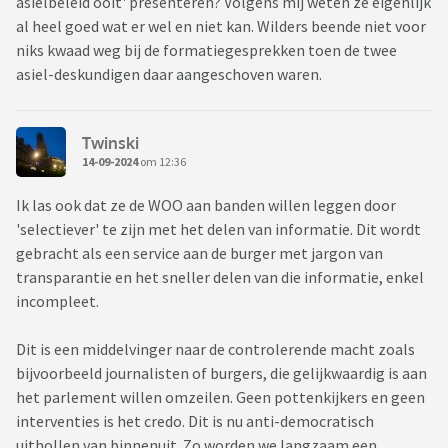
asielbeleid ooit' presenteren? Volgens mij weten ze eigenlijk
al heel goed wat er wel en niet kan. Wilders beende niet voor
niks kwaad weg bij de formatiegesprekken toen de twee
asiel-deskundigen daar aangeschoven waren.
Twinski
14-09-2024
om 12:36
Ik las ook dat ze de WOO aan banden willen leggen door
'selectiever' te zijn met het delen van informatie. Dit wordt
gebracht als een service aan de burger met jargon van
transparantie en het sneller delen van die informatie, enkel
incompleet.
Dit is een middelvinger naar de controlerende macht zoals
bijvoorbeeld journalisten of burgers, die gelijkwaardig is aan
het parlement willen omzeilen. Geen pottenkijkers en geen
interventies is het credo. Dit is nu anti-democratisch
uithollen van binnenuit. Zo worden we langzaam een