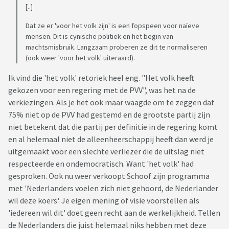
[..]
Dat ze er 'voor het volk zijn' is een fopspeen voor naïeve
mensen. Dit is cynische politiek en het begin van
machtsmisbruik. Langzaam proberen ze dit te normaliseren
(ook weer 'voor het volk' uiteraard).
Ik vind die 'het volk' retoriek heel eng. "Het volk heeft
gekozen voor een regering met de PVV", was het na de
verkiezingen. Als je het ook maar waagde om te zeggen dat
75% niet op de PVV had gestemd en de grootste partij zijn
niet betekent dat die partij per definitie in de regering komt
en al helemaal niet de alleenheerschappij heeft dan werd je
uitgemaakt voor een slechte verliezer die de uitslag niet
respecteerde en ondemocratisch. Want 'het volk' had
gesproken. Ook nu weer verkoopt Schoof zijn programma
met 'Nederlanders voelen zich niet gehoord, de Nederlander
wil deze koers'. Je eigen mening of visie voorstellen als
'iedereen wil dit' doet geen recht aan de werkelijkheid. Tellen
de Nederlanders die juist helemaal niks hebben met deze