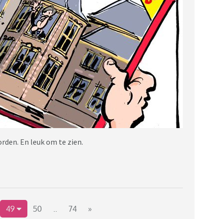
en. En leuk om te zien.
49
50
..
74
»