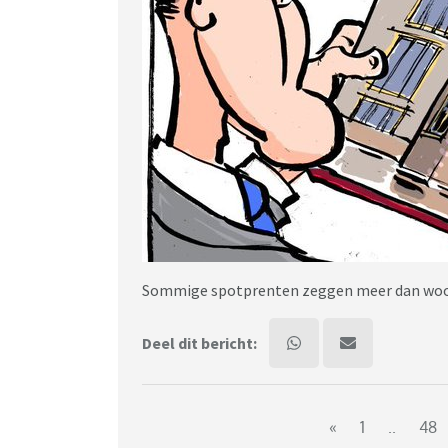
Sommige spotprenten zeggen meer dan woord
Deel dit bericht:
«
1
..
48