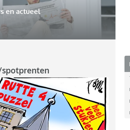
s en actueel
s/spotprenten