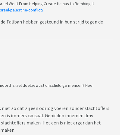
Israel Went From Helping Create Hamas to Bombing It
rael-palestine-conflict/
80 de Taliban hebben gesteund in hun strijd tegen de
ermoord Israël doelbewust onschuldige mensen? Nee.
s niet zo dat zij een oorlog voeren zonder slachtoffers
ken is immers causaal. Gebieden innemen dmv
slachtoffers maken. Het een is niet erger dan het
e maken.