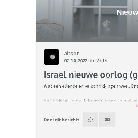
Nieuw
absor
07-10-2023
om 23:14
Israel nieuwe oorlog (
Wat een ellende en verschrikkingen weer. Er 
en hoe is het mogelijk dat mensen zo makkel
verkrachten, vermoorden.
Deel dit bericht: