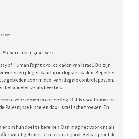
13:55:
ël doet dat niet, groot verschil.
ty of Human Right over de daden van Israel. Die zijn
 zuiveren en plegen daarbij oorlogsmisdaden. Beperken
tte gebieden door middel van illegale controleposten.
en behandelen ze als beesten.
ffers te voorkomen in een oorlog. Dat is voor Hamas en
de Palestijnse kinderen door Israëlische troepen. En
ier om hun doel te bereiken. Dan mag het voor ons als
fer wit of getint is of moslim of jood. Helaas proef ik