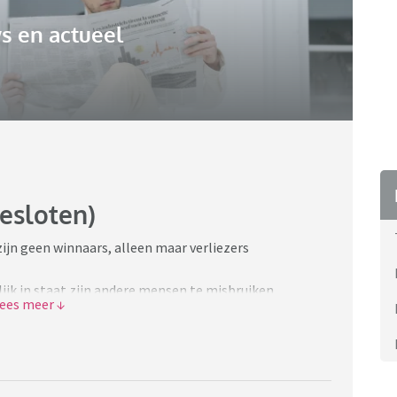
s en actueel
gesloten)
zijn geen winnaars, alleen maar verliezers
ijk in staat zijn andere mensen te misbruiken,