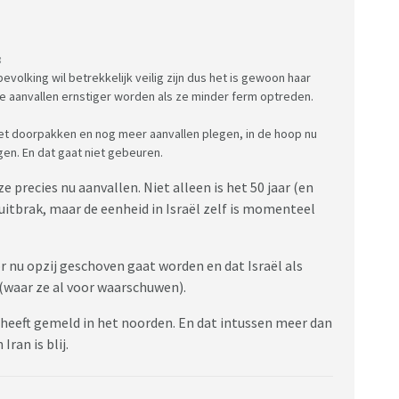
:
bevolking wil betrekkelijk veilig zijn dus het is gewoon haar
t de aanvallen ernstiger worden als ze minder ferm optreden.
het doorpakken en nog meer aanvallen plegen, in de hoop nu
gen. En dat gaat niet gebeuren.
e precies nu aanvallen. Niet alleen is het 50 jaar (en
itbrak, maar de eenheid in Israël zelf is momenteel
 nu opzij geschoven gaat worden en dat Israël als
n (waar ze al voor waarschuwen).
 heeft gemeld in het noorden. En dat intussen meer dan
Iran is blij.