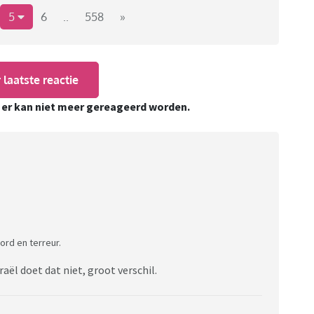
5
6
..
558
»
 laatste reactie
, er kan niet meer gereageerd worden.
ord en terreur.
ël doet dat niet, groot verschil.