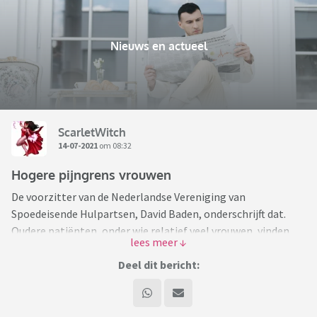
Nieuws en actueel
ScarletWitch
14-07-2021
om 08:32
Hogere pijngrens vrouwen
De voorzitter van de Nederlandse Vereniging van
Spoedeisende Hulpartsen, David Baden, onderschrijft dat.
Oudere patiënten, onder wie relatief veel vrouwen, vinden
het volgens hem soms lastig aan te geven waar precies de
pijn zit. De noodzaak van opname in een gespecialiseerd
Deel dit bericht:
traumacentrum is dan vaak minder duidelijk. Baden verklaart
dit ook aan de hand van de hogere pijngrens van vrouwen:
"Omdat ze vaak al bekend zijn met meerdere pijntjes."