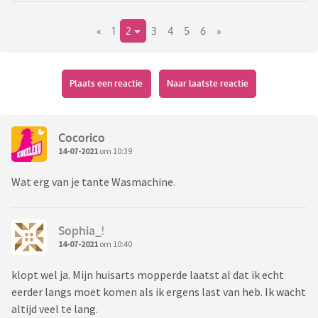
«
1
2
3
4
5
6
»
Hier kan ik mij zo aan irriteren hè... Vrouwen hebben een
hogere pijngrens omdat ze vaak al bekend zijn met
meerdere
pijntjes
??? Lekker bagatelliserend
Plaats een reactie
Naar laatste reactie
Cocorico
14-07-2021
om 10:39
Wat erg van je tante Wasmachine.
Sophia_!
14-07-2021
om 10:40
klopt wel ja. Mijn huisarts mopperde laatst al dat ik echt
eerder langs moet komen als ik ergens last van heb. Ik wacht
altijd veel te lang.