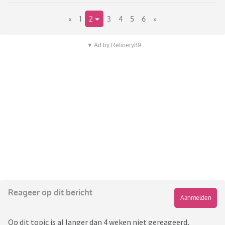
«
1
2
3
4
5
6
»
▼ Ad by Refinery89
Reageer op dit bericht
Aanmelden
Op dit topic is al langer dan 4 weken niet gereageerd,