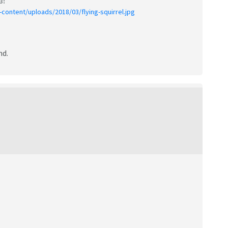
3:
-content/uploads/2018/03/flying-squirrel.jpg
md.