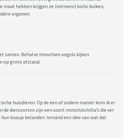
e maat hebben krijgen ze (extreem) bolle buiken,
ndere organen.
et samen. Behalve misschien vogels kijken.
en op grote afstand.
tische huisdieren. Op de een of andere manier kom ik er
van de diersoorten zijn een soort minichinchilla’s die ver
 hun baasje belanden. Iemand een idee van wat dat