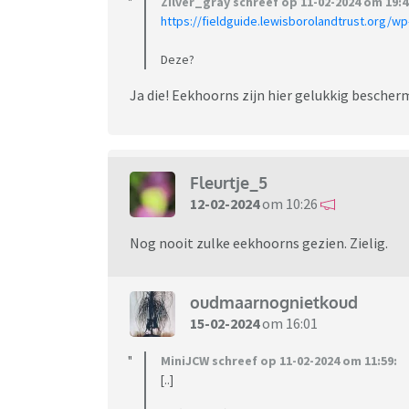
Zilver_gray schreef op 11-02-2024 om 19:4
https://fieldguide.lewisborolandtrust.org/wp
Deze?
Ja die! Eekhoorns zijn hier gelukkig bescher
Fleurtje_5
12-02-2024
om 10:26
Nog nooit zulke eekhoorns gezien. Zielig.
oudmaarnognietkoud
15-02-2024
om 16:01
MiniJCW schreef op 11-02-2024 om 11:59:
[..]