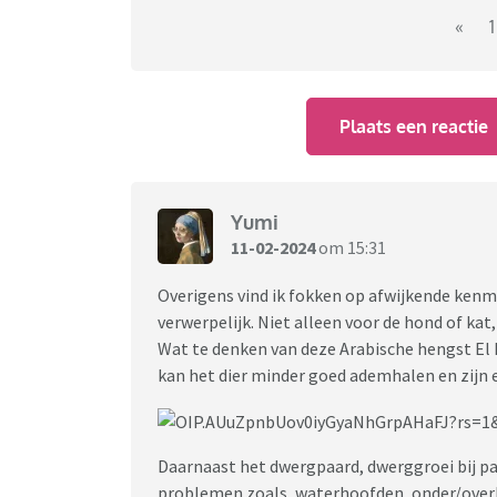
U mag vanaf 1 juli 2024 alleen dieren houden, 
«
1
staan.
Niet alle dieren zijn geschikt als huisdier. So
Plaats een reactie
Andere dieren hebben bijzondere of ingewikke
aan een huis- en hobbydierenlijst. Vroeger heette
samengesteld met hulp van 2 onafhankelijke 
...........
Yumi
Het kabinet werkt daarnaast aan een verbod op
11-02-2024
om 15:31
op sociale media. Dat verbod zal ook gelden v
een groter risico lopen op gezondheidsproblem
Overigens vind ik fokken op afwijkende kenme
vraag naar ongezonde dieren te verminderen. 
verwerpelijk. Niet alleen voor de hond of kat
verder uitgewerkt. Daarna moeten de Tweede 
Wat te denken van deze Arabische hengst El
kan het dier minder goed ademhalen en zijn
Lijst voor vogels, amfibieën en reptielen
Voor vogels, amfibieën en reptielen komen lat
gehouden worden.
Daarnaast het dwergpaard, dwerggroei bij pa
problemen zoals, waterhoofden, onder/over