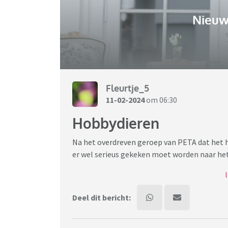
Nieuw
Fleurtje_5
11-02-2024
om 06:30
Hobbydieren
Na het overdreven geroep van PETA dat het ho
er wel serieus gekeken moet worden naar het
Er is een hobbydierenlijst. Omdat niet alle di
Welke dieren of vogels zou jij op de verbod-li
Deel dit bericht:
https://www.rijksoverheid.nl/onderwerpen/d