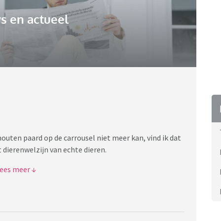
s en actueel
uten paard op de carrousel niet meer kan, vind ik dat
 dierenwelzijn van echte dieren.
eren geschikt zijn als huis- of hobbydier.
jst willen zien?
ierenwelzijn/dierenwelzijn-huisdieren