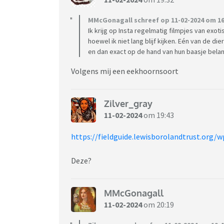
MMcGonagall schreef op 11-02-2024 om 16
Ik krijg op Insta regelmatig filmpjes van exot
hoewel ik niet lang blijf kijken. Eén van de di
en dan exact op de hand van hun baasje belan
Volgens mij een eekhoornsoort
Zilver_gray
11-02-2024
om 19:43
https://fieldguide.lewisborolandtrust.org/w
Deze?
MMcGonagall
11-02-2024
om 20:19