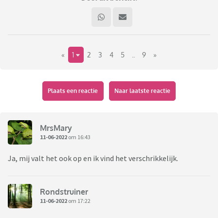
«
1
2
3
4
5
..
9
»
Plaats een reactie
Naar laatste reactie
MrsMary
11-06-2022
om 16:43
Ja, mij valt het ook op en ik vind het verschrikkelijk.
Rondstruiner
11-06-2022
om 17:22