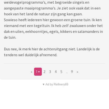
weidevogelprogramma's, met begroeide singels en
aangepaste maaiprogramma's. Je ziet ook vaak dat in een
hoek van het land de natuur zijn gang kan gaan.
Sowieso heeft iedereen hier gewoon een groene tuin. Ik ken
niemand met een tegeltuin. Ik heb zelf zwaluwen onder het
dak en uilen, eekhoorntjes, egels, kikkers en salamanders in
de tuin.
Dus nee, ik merk hier de achteruitgang niet. Landelijk is de
tendens wel duidelijk afnemend.
«
1
2
3
4
5
..
9
»
▼ Ad by Refinery89