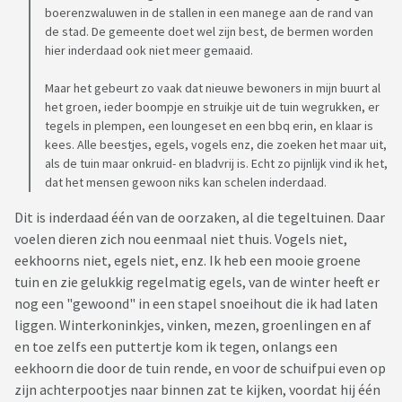
boerenzwaluwen in de stallen in een manege aan de rand van
de stad. De gemeente doet wel zijn best, de bermen worden
hier inderdaad ook niet meer gemaaid.
Maar het gebeurt zo vaak dat nieuwe bewoners in mijn buurt al
het groen, ieder boompje en struikje uit de tuin wegrukken, er
tegels in plempen, een loungeset en een bbq erin, en klaar is
kees. Alle beestjes, egels, vogels enz, die zoeken het maar uit,
als de tuin maar onkruid- en bladvrij is. Echt zo pijnlijk vind ik het,
dat het mensen gewoon niks kan schelen inderdaad.
Dit is inderdaad één van de oorzaken, al die tegeltuinen. Daar
voelen dieren zich nou eenmaal niet thuis. Vogels niet,
eekhoorns niet, egels niet, enz. Ik heb een mooie groene
tuin en zie gelukkig regelmatig egels, van de winter heeft er
nog een "gewoond" in een stapel snoeihout die ik had laten
liggen. Winterkoninkjes, vinken, mezen, groenlingen en af
en toe zelfs een puttertje kom ik tegen, onlangs een
eekhoorn die door de tuin rende, en voor de schuifpui even op
zijn achterpootjes naar binnen zat te kijken, voordat hij één