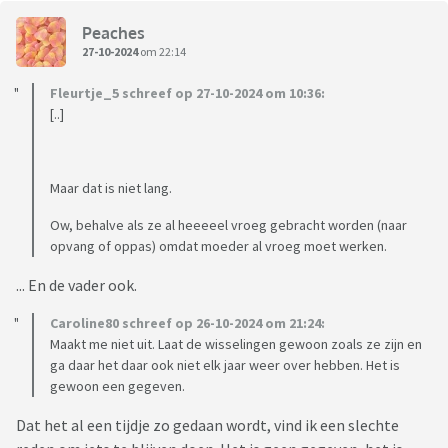
Peaches
https://scientias.nl/de-wintertijd-staat-voor-de-deur-en-
27-10-2024
om 22:14
als-het-aan-slaapexperts-ligt-is-dit-de-laatste-keer-dat-
we-de-klok-verzetten/
Fleurtje_5 schreef op 27-10-2024 om 10:36:
[..]
Maar dat is niet lang.
Ow, behalve als ze al heeeeel vroeg gebracht worden (naar
opvang of oppas) omdat moeder al vroeg moet werken.
... En de vader ook.
Caroline80 schreef op 26-10-2024 om 21:24:
Maakt me niet uit. Laat de wisselingen gewoon zoals ze zijn en
ga daar het daar ook niet elk jaar weer over hebben. Het is
gewoon een gegeven.
Dat het al een tijdje zo gedaan wordt, vind ik een slechte