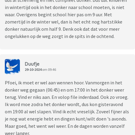
dus al schemerig en niet compleet donker. Dus dat kinderen
in wintertijd ook in het donker naar school moeten, is niet
waar. Overigens begint school hier pas om 9 uur. Met
zomertijd in de winter wel, dan is het echt nog hartstikke
donker natuurlijk om half 9. Denk ook dat dat voor meer
ongelukken op de weg zorgt in de spits in de ochtend.
Duufje
29-10-2024
om 09:46
Pfoei, ik moet er wel aan wennen hoor. Vanmorgen in het
donker weg gegaan (06:45) en om 17:00 in het donker weer
terug. Vind er niks aan. En volop file inderdaad. Ook zo vroeg.
Ik word moe zodra het donker wordt, dus kon gisteravond
om 19:00 al wel slapen. Vind ik echt vreselijk. Zoveel fijner als
je nog wat energie hebt en dingen kunt/wilt doen 's avonds.
Maar goed, het went wel weer. En de dagen worden vanzelf
weer langer.