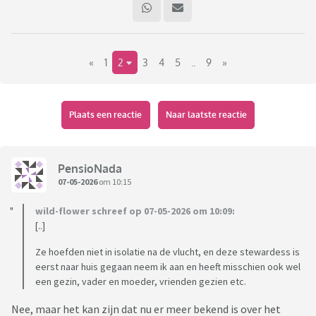
«
1
2
3
4
5
..
9
»
Toch maar even een apart draadje gemaakt over het
Plaats een reactie
Naar laatste reactie
Hantavirus op het Nederlandse cruiseschip de MV Hondius.
3 passagiers zijn overleden, onder wie een echtpaar van 69
PensioNada
uit Friesland.
07-05-2026
om 10:15
De vrouw overleed in het ziekenhuis in Johannesburg.
wild-flower schreef op 07-05-2026 om 10:09:
Bij de twee passagiers in het ziekenhuis van Johannesburg is
[..]
de
Andesvariant van het virus vastgesteld. Bij de overleden
Ze hoefden niet in isolatie na de vlucht, en deze stewardess is
vrouw werd
eerst naar huis gegaan neem ik aan en heeft misschien ook wel
een gezin, vader en moeder, vrienden gezien etc.
autopsie verricht. De Andesvariant kan van persoon op
persoon worden
Nee, maar het kan zijn dat nu er meer bekend is over het