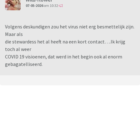
Dat zijn toch al aardig wat besmettingen, waarbij nu bron en
07-05-2026
om 10:32
contact onderzoek wordt gedaan.
Moeten wij ons zorgen maken?
Volgens deskundigen zou het virus niet erg besmettelijk zijn.
Maar als
die stewardess het al heeft na een kort contact….Ik krijg
toch al weer
COVID 19 visioenen, dat werd in het begin ook al enorm
gebagatelliseerd.