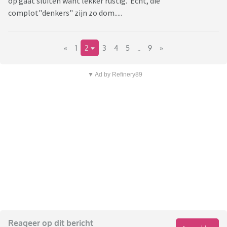
op gaat sluiten want lekker rustig. Echt, die
complot"denkers" zijn zo dom.....
«
1
2
3
4
5
..
9
»
▼ Ad by Refinery89
Reageer op dit bericht