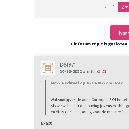
eens een keer ook durft op te komen voor d
«
1
2
bedreigingen uit de hoek van religie (en dan
noemen, pun intended).
Naar
Dat verdient navolging!
Dit forum topic is gesloten
En het verdient ook dat de gemeente de rug 
organisaties onderdeel blijven zijn van het 
een democratische rechtsstaat, dan hoor je hi
DS1971
16-10-2022
om 16:50
Moxxie schreef op 16-10-2022 om 16:47:
[..]
Wat vind jij van de actie Coreopsis? Of het ef
Als we willen dat de houding jegens de lhbt
en dit is een aansporing voor de moskeeën o
Exact.