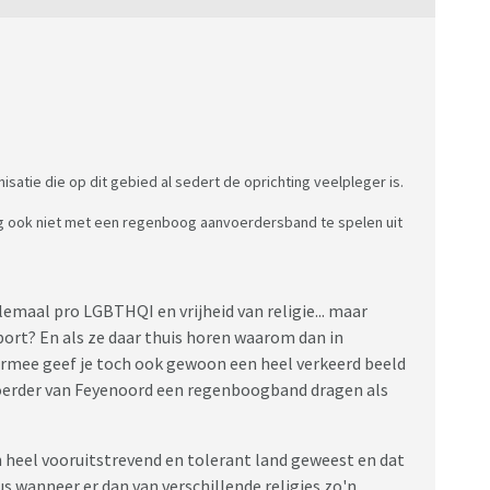
isatie die op dit gebied al sedert de oprichting veelpleger is.
 ook niet met een regenboog aanvoerdersband te spelen uit
helemaal pro LGBTHQI en vrijheid van religie... maar
port? En als ze daar thuis horen waarom dan in
rmee geef je toch ook gewoon een heel verkeerd beeld
oerder van Feyenoord een regenboogband dragen als
n heel vooruitstrevend en tolerant land geweest en dat
s wanneer er dan van verschillende religies zo'n