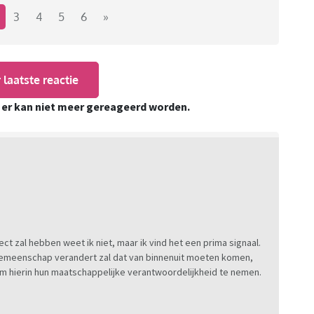
e LGBTQ gemeenschap als het gaat om de vele
3
4
5
6
»
 met name de islam, laten we elkaar geen mietje
 laatste reactie
, er kan niet meer gereageerd worden.
recht houdt en gevolgen gaat verbinden als dit soort
probleem. Als je met je denkbeelden niet past binnen
er niet thuis!
fect zal hebben weet ik niet, maar ik vind het een prima signaal.
 gemeenschap verandert zal dat van binnenuit moeten komen,
m hierin hun maatschappelijke verantwoordelijkheid te nemen.