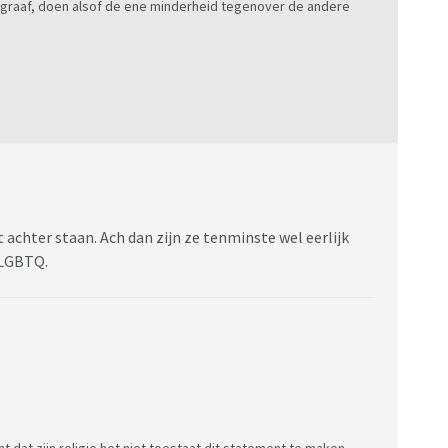
legraaf, doen alsof de ene minderheid tegenover de andere
 achter staan. Ach dan zijn ze tenminste wel eerlijk
 LGBTQ.
nt dat zijn religie het niet toestaat dit statement te maken.