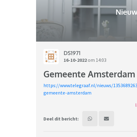
Nieuw
DS1971
16-10-2022
om 14:03
Gemeente Amsterdam be
https://www.telegraaf.nl/nieuws/13536892
gemeente-amsterdam
Aangezien niet iedereen het kan lezen: een 
bij de burgemeester en die wil dat ze een 
Deel dit bericht:
vindt het discriminerend en weigert te komen
Mijn mening: eerst en vooral een pluim voor 