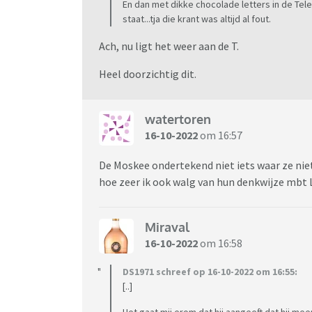
En dan met dikke chocolade letters in de Te
staat...tja die krant was altijd al fout.
Ach, nu ligt het weer aan de T.
Heel doorzichtig dit.
watertoren
16-10-2022
om 16:57
De Moskee ondertekend niet iets waar ze niet
hoe zeer ik ook walg van hun denkwijze mbt
Miraval
16-10-2022
om 16:58
DS1971 schreef op 16-10-2022 om 16:55:
[..]
Het gaat mij erom dat hij aangeeft dat hij mee