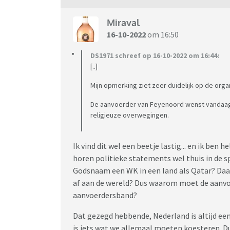
Miraval
16-10-2022
om 16:50
DS1971 schreef op 16-10-2022 om 16:44:
[..]
Mijn opmerking ziet zeer duidelijk op de organ
De aanvoerder van Feyenoord wenst vandaag
religieuze overwegingen.
Ik vind dit wel een beetje lastig... en ik ben 
horen politieke statements wel thuis in de s
Godsnaam een WK in een land als Qatar? Daa
af aan de wereld? Dus waarom moet de aanv
aanvoerdersband?
Dat gezegd hebbende, Nederland is altijd ee
is iets wat we allemaal moeten koesteren. Du