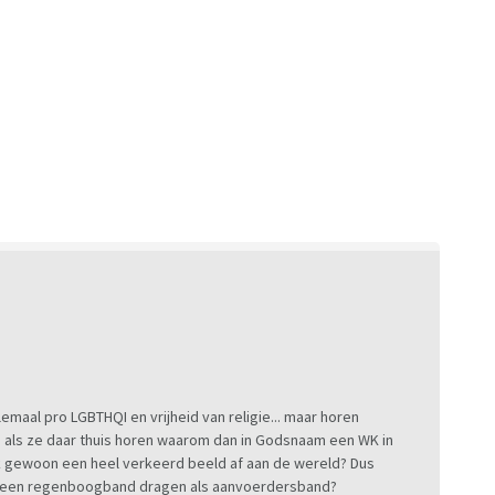
helemaal pro LGBTHQI en vrijheid van religie... maar horen
En als ze daar thuis horen waarom dan in Godsnaam een WK in
k gewoon een heel verkeerd beeld af aan de wereld? Dus
een regenboogband dragen als aanvoerdersband?