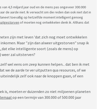
iets van 4,5 miljard jaar oud en de mens pas ongeveer 300.000
maar de aarde niet. Ik verwacht om die reden dan ook niet dat in
 planeet toevallig op hetzelfde moment intelligent genoeg
r uitgestorven
of moeten nog ontwikkelen denk ik. Althans dat
neten zijn met leven 'dat zich nog moet ontwikkelen
ik inkomen. Maar "zijn dan alweer uitgestorven" snap ik
,
dat elke intelligente soort (zoals de mens) op
r) weer zal uitsterven?
hzelf wel eens om zeep kunnen helpen... dat ben ik met
at we de aarde te ver uitputten qua resources, of we
 uiteindelijk zelf ook naar de knoppen gaan, of een
iek is, moeten er duizenden zo niet miljoenen planeten
llemaal
op een termijn van 300.000 of 500.000 jaar