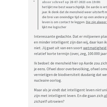
absor schreef op 28-07-2023 om 19:00:
het lijkt me best waarschijnlijk. De aarde is 
jaar. Ik denk dat de mensheid weer uitsterft 
die brei van oneindige tijd er op een andere
leven is om contact te leggen.
Die zijn alwee
lijkt me logischer
Interessante gedachte. Dat er miljoenen pla
en minder intelligent zijn dan wij, daar kan 
niet. Jij gaat uit van een soort
wetmatigheid 
relatief korte termijn (over, zeg, 100.000 jaa
Ik bedoel: de mensheid hier op Aarde zou zic
je eens. Ofwel door overbevolking, ofwel omd
vernietigen de biodiversiteit dusdanig dat we
nucleaire oorlog.
Maar als je vindt dat intelligent leven
niet
un
zijn met intelligent leven. En die gaan zich
a
zichzelf uitroeien?