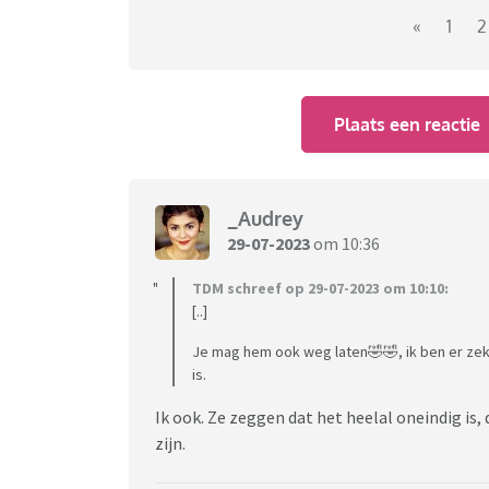
«
1
2
Plaats een reactie
_Audrey
29-07-2023
om 10:36
TDM schreef op 29-07-2023 om 10:10:
ex-officieren getuigen voor Amerikaans C
[..]
De voormalige inlichtingenofficier David Gru
Je mag hem ook weg laten🤣🤣, ik ben er zeke
in het bezit is van bewijsmateriaal van buit
is.
concrete informatie gaf hij niet. Grusch had 
Ik ook. Ze zeggen dat het heelal oneindig is
biologisch materiaal". De overheid zou die i
zijn.
bewust verbergen voor de bevolking.