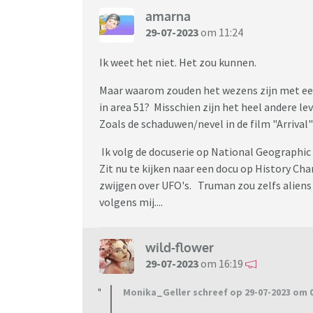
Geloven jullie in ( intelligent ) buitenaards
amarna
29-07-2023
om 11:24
https://www.vrt.be/vrtnws/nl/2023/07/26/u
Ik weet het niet. Het zou kunnen.
Maar waarom zouden het wezens zijn met ee
in area 51? Misschien zijn het heel andere 
Zoals de schaduwen/nevel in de film "Arriv
Ik volg de docuserie op National Geographic 
Zit nu te kijken naar een docu op History C
zwijgen over UFO's. Truman zou zelfs aliens
volgens mij....
wild-flower
29-07-2023
om 16:19
Monika_Geller schreef op 29-07-2023 om 0