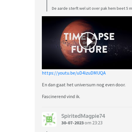
De aarde sterft wel uit over pak hem beet 5 mi
https://youtu.be/uD4izuDMUQA
En dan gaat het universum nog even door.
Fascinerend vind ik.
SpiritedMagpie74
30-07-2023
om 23:23