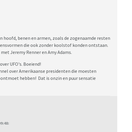
 leven ?
fo-commissie-witte-huis/
n hoofd, benen en armen, zoals de zogenaamde resten
levensvormen die ook zonder koolstof konden ontstaan.
al" met Jeremy Renner en Amy Adams.
over UFO's. Boeiend!
hannel over Amerikaanse presidenten die moesten
 ontmoet hebben! Dat is onzin en puur sensatie
9:48: