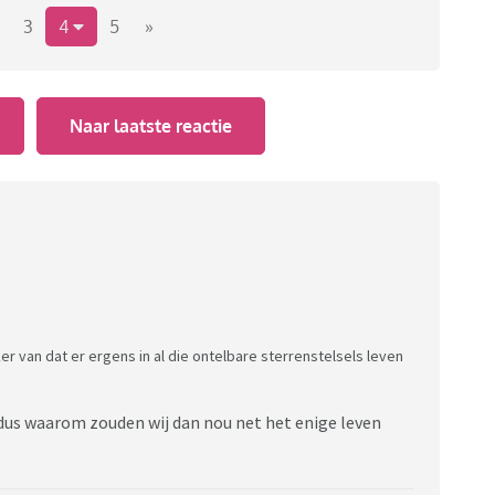
3
4
5
»
Naar laatste reactie
ongres in UFO-hoorzitting :
sch verklaarde dat Defensie
r van dat er ergens in al die ontelbare sterrenstelsels leven
enaards leven en UFO's, maar
het over "niet-menselijk
, dus waarom zouden wij dan nou net het enige leven
nformatie volgens Grusch