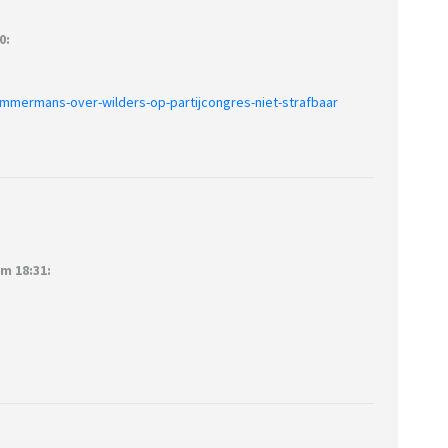
0:
timmermans-over-wilders-op-partijcongres-niet-strafbaar
m 18:31: