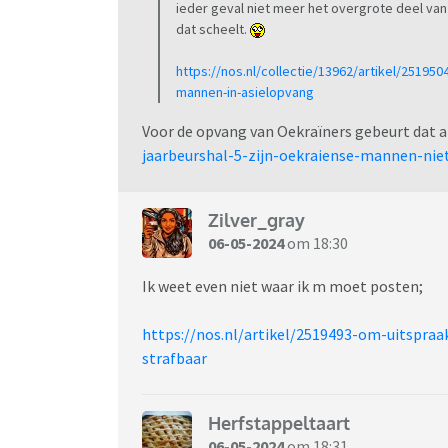
ieder geval niet meer het overgrote deel va
dat scheelt.
https://nos.nl/collectie/13962/artikel/25195
mannen-in-asielopvang
Voor de opvang van Oekraïners gebeurt dat a
jaarbeurshal-5-zijn-oekraiense-mannen-n
Zilver_gray
06-05-2024
om 18:30
Ik weet even niet waar ik m moet posten;
https://nos.nl/artikel/2519493-om-uitspra
strafbaar
Herfstappeltaart
06-05-2024
om 18:31