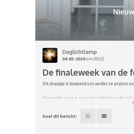
Nieuw
Daglichtlamp
04-05-2024
om 09:02
De finaleweek van de f
Dit draadje is bedoeld om verder te praten o
Komende week is aangekondigd door de infor
vrijdag is de doorrekening van de plannen v
gekomen.
Deel dit bericht:
https://www.nrc.nl/nieuws/2024/05/02/cpb
breken-a4197776/appview
De deadline voor de huidige informateurs li