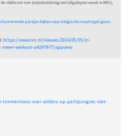
n de daklozen een (ex)arbeidsmigrant (afgelopen week in NRC),
04-formerende-partijen-kijken-naar-belgische-maatregel-geen-
l:
https://www.nrc.nl/nieuws/2024/05/05/in-
iet-meer-welkom-a4197977/appview
ak-timmermans-over-wilders-op-partijcongres-niet-