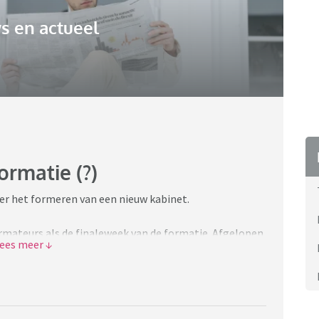
s en actueel
ormatie (?)
ver het formeren van een nieuw kabinet.
mateurs als de finaleweek van de formatie. Afgelopen
an de onderhandelende partijen door het CPB gereed
-kan-met-zn-doorrekeningen-de-formatie-maken-of-
gt op 15 mei, maar aangezien er ook nog wat tijd moet