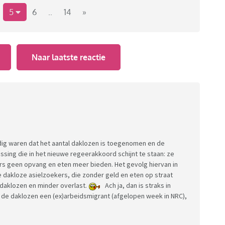
t zal komende week het zware werk gedaan moeten
5
6
..
14
»
open.
Naar laatste reactie
ig waren dat het aantal daklozen is toegenomen en de
ssing die in het nieuwe regeerakkoord schijnt te staan: ze
ers geen opvang en eten meer bieden. Het gevolg hiervan in
 dakloze asielzoekers, die zonder geld en eten op straat
 daklozen en minder overlast.
Ach ja, dan is straks in
n de daklozen een (ex)arbeidsmigrant (afgelopen week in NRC),