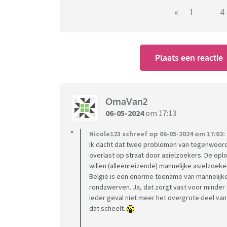
zijn voor het opstellen van een eindrappor
«
1
..
4
worden van het eindelijk doorhakken van kn
Plaats een reactie
OmaVan2
06-05-2024
om 17:13
Nicole123 schreef op 06-05-2024 om 17:02:
Ik dacht dat twee problemen van tegenwoord
overlast op straat door asielzoekers. De oplo
willen (alleenreizende) mannelijke asielzoek
België is een enorme toename van mannelijke
rondzwerven. Ja, dat zorgt vast voor minder
ieder geval niet meer het overgrote deel va
dat scheelt.