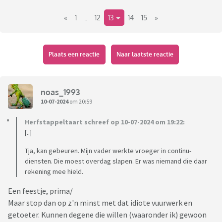
«
1
..
12
13
14
15
»
Plaats een reactie
Naar laatste reactie
noas_1993
10-07-2024
om 20:59
Herfstappeltaart schreef op 10-07-2024 om 19:22:
[..]
Tja, kan gebeuren. Mijn vader werkte vroeger in continu-
diensten. Die moest overdag slapen. Er was niemand die daar
rekening mee hield.
Een feestje, prima/
Maar stop dan op z'n minst met dat idiote vuurwerk en
getoeter. Kunnen degene die willen (waaronder ik) gewoon