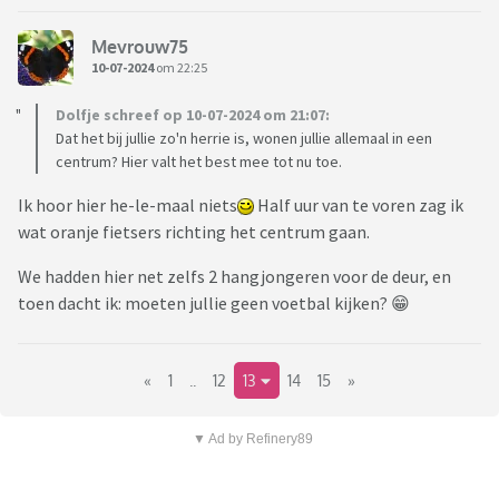
Mevrouw75
10-07-2024
om 22:25
Dolfje schreef op 10-07-2024 om 21:07:
Dat het bij jullie zo'n herrie is, wonen jullie allemaal in een
centrum? Hier valt het best mee tot nu toe.
Ik hoor hier he-le-maal niets
Half uur van te voren zag ik
wat oranje fietsers richting het centrum gaan.
We hadden hier net zelfs 2 hangjongeren voor de deur, en
toen dacht ik: moeten jullie geen voetbal kijken? 😁
«
1
..
12
13
14
15
»
▼ Ad by Refinery89