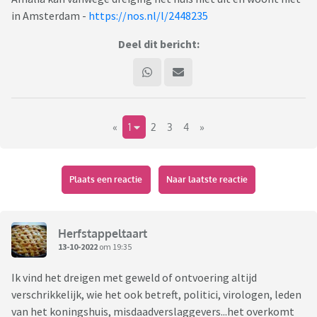
in Amsterdam -
https://nos.nl/l/2448235
Deel dit bericht:
«
1
2
3
4
»
Plaats een reactie
Naar laatste reactie
Herfstappeltaart
13-10-2022
om 19:35
Ik vind het dreigen met geweld of ontvoering altijd
verschrikkelijk, wie het ook betreft, politici, virologen, leden
van het koningshuis, misdaadverslaggevers...het overkomt