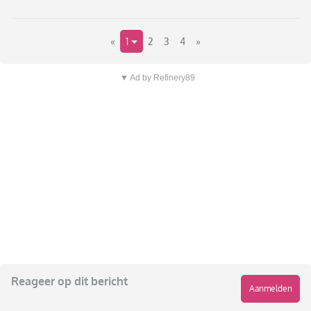
«
1
2
3
4
»
▼ Ad by Refinery89
Reageer op dit bericht
Aanmelden