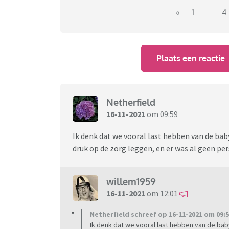
«
1
..
4
https://opendata.cbs.nl/#/CBS/nl/dataset/
Plaats een reactie
Netherfield
16-11-2021
om 09:59
Ik denk dat we vooral last hebben van de b
druk op de zorg leggen, en er was al geen pe
willem1959
16-11-2021
om 12:01
Netherfield schreef op 16-11-2021 om 09:5
Ik denk dat we vooral last hebben van de b