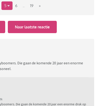
5
6
..
19
»
37230ned/table?ts=1635717137256
Naar laatste reactie
abyboomers. Die gaan de komende 20 jaar een enorme
rsoneel.
9:
abyboomers. Die gaan de komende 20 jaar een enorme druk op