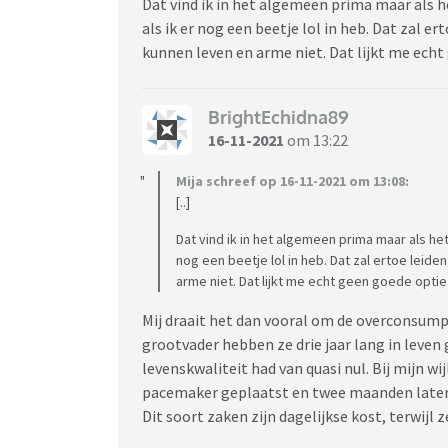
Dat vind ik in het algemeen prima maar als het
als ik er nog een beetje lol in heb. Dat zal 
kunnen leven en arme niet. Dat lijkt me echt
BrightEchidna89
16-11-2021
om 13:22
Mija schreef op 16-11-2021 om 13:08:
[..]
Dat vind ik in het algemeen prima maar als het z
nog een beetje lol in heb. Dat zal ertoe leid
arme niet. Dat lijkt me echt geen goede optie
Mij draait het dan vooral om de overconsumpt
grootvader hebben ze drie jaar lang in leven 
levenskwaliteit had van quasi nul. Bij mijn w
pacemaker geplaatst en twee maanden later i
Dit soort zaken zijn dagelijkse kost, terwijl 