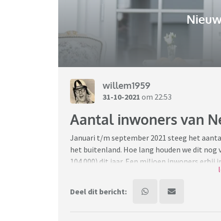
Nieuw
willem1959
31-10-2021
om 22:53
Aantal inwoners van Ne
Januari t/m september 2021 steeg het aantal
het buitenland. Hoe lang houden we dit nog v
104.000) dit jaar. Een miljoen inwoners erbij i
En onze linkse partijen maar volhouden dat
Deel dit bericht:
Deze aanwas zet onze verzorgingsstaat steed
ook realiseren.