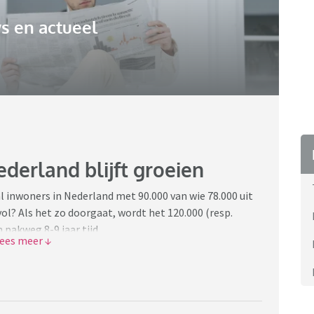
s en actueel
derland blijft groeien
 inwoners in Nederland met 90.000 van wie 78.000 uit
ol? Als het zo doorgaat, wordt het 120.000 (resp.
n pakweg 8-9 jaar tijd.
 de woningnood niet komt door immigratie.
s meer onder druk. Hoop dat onze politici zich dat