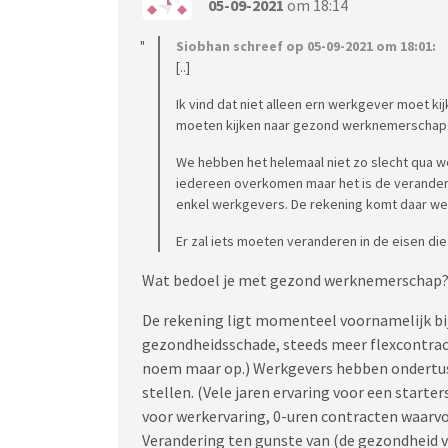
05-09-2021
om 18:14
Siobhan schreef op 05-09-2021 om 18:01:
[..]
Ik vind dat niet alleen ern werkgever moet
moeten kijken naar gezond werknemerschap. W
We hebben het helemaal niet zo slecht qua we
iedereen overkomen maar het is de veranderin
enkel werkgevers. De rekening komt daar wel t
Er zal iets moeten veranderen in de eisen die
Wat bedoel je met gezond werknemerschap
De rekening ligt momenteel voornamelijk bi
gezondheidsschade, steeds meer flexcontract
noem maar op.) Werkgevers hebben ondertus
stellen. (Vele jaren ervaring voor een starte
voor werkervaring, 0-uren contracten waarvoor
Verandering ten gunste van (de gezondheid va