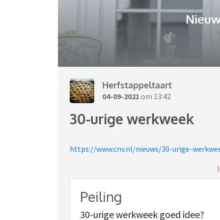
Nieuw
Herfstappeltaart
04-09-2021
om 13:42
30-urige werkweek
https://www.cnv.nl/nieuws/30-urige-werkwe
Het CNV pleit (opnieuw) voor een 30-urige w
Veel mensen zitten constant op het randje v
verhouding beter worden.
Peiling
30-urige werkweek goed idee?
Ik vind het een goed idee. De maatschappij 