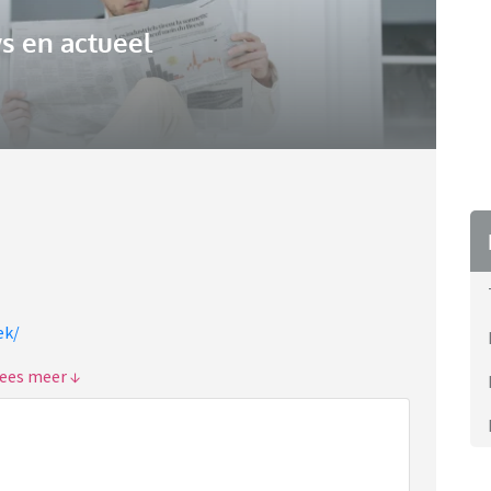
s en actueel
ek/
erkweek.
an een burnout en op deze manier zou de werk/prive-
is tegenwoordig zo ingericht dat van mannen en