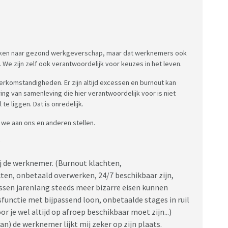
 kijken naar gezond werkgeverschap, maar dat werknemers ook
e zijn zelf ook verantwoordelijk voor keuzes in het leven.
rkomstandigheden. Er zijn altijd excessen en burnout kan
g van samenleving die hier verantwoordelijk voor is niet
e liggen. Dat is onredelijk.
 we aan ons en anderen stellen.
?
j de werknemer. (Burnout klachten,
en, onbetaald overwerken, 24/7 beschikbaar zijn,
sen jarenlang steeds meer bizarre eisen kunnen
rsfunctie met bijpassend loon, onbetaalde stages in ruil
 je wel altijd op afroep beschikbaar moet zijn...)
n) de werknemer lijkt mij zeker op zijn plaats.