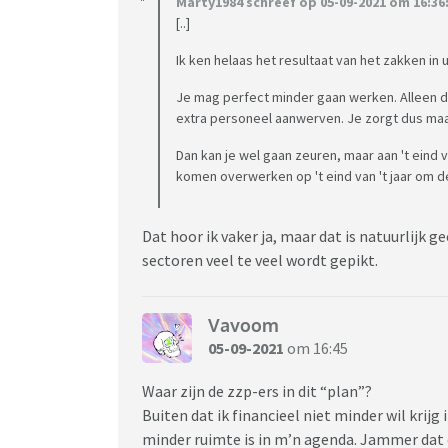
Marty1984 schreef op 05-09-2021 om 16:36
[..]
Ik ken helaas het resultaat van het zakken in 
Je mag perfect minder gaan werken. Alleen d
extra personeel aanwerven. Je zorgt dus maar
Dan kan je wel gaan zeuren, maar aan 't eind 
komen overwerken op 't eind van 't jaar om de
Dat hoor ik vaker ja, maar dat is natuurlijk g
sectoren veel te veel wordt gepikt.
Vavoom
05-09-2021
om 16:45
Waar zijn de zzp-ers in dit “plan”?
Buiten dat ik financieel niet minder wil kri
minder ruimte is in m’n agenda. Jammer dat 