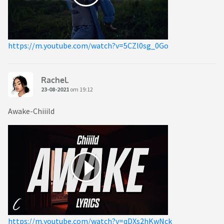
https://m.youtube.com/watch?v=5CZl0sg_0Go
Rachel.
23-08-2021
om 19:12
Awake-Chiiild
https://m.youtube.com/watch?v=qDXs2hKwNck