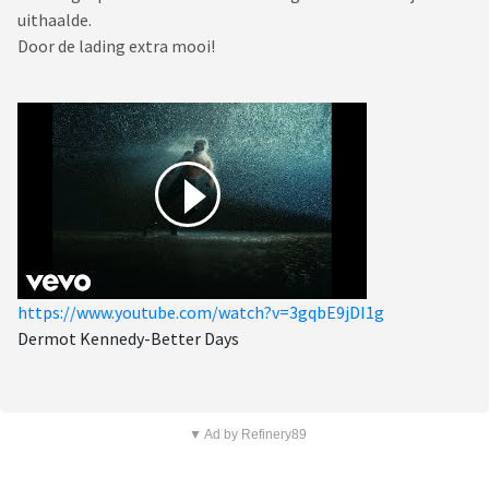
uithaalde.
Door de lading extra mooi!
https://www.youtube.com/watch?v=3gqbE9jDI1g
Dermot Kennedy-Better Days
▼ Ad by Refinery89