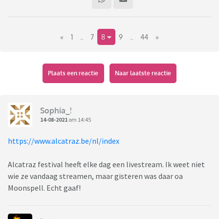
«
1
..
7
8
9
..
44
»
Plaats een reactie
Naar laatste reactie
Sophia_!
14-08-2021
om 14:45
https://www.alcatraz.be/nl/index
Alcatraz festival heeft elke dag een livestream. Ik weet niet
wie ze vandaag streamen, maar gisteren was daar oa
Moonspell. Echt gaaf!