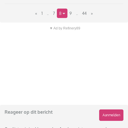
«
1
..
7
8
9
..
44
»
▼ Ad by Refinery89
Reageer op dit bericht
Aanmelden