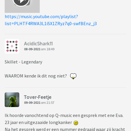
https://music.youtube.com/playlist?
list=PLHTF4RWA3L1iSX1ZRyz7q0-swfBEnz_j3
AcidicShark11
08-09-2021
om 18:49
Skillet - Legendary
WAAROM kende ik dit nog niet?
Tover-Feetje
09-09-2021
om 21:57
Ik hoorde vanochtend op Q-music een gesprek met ene Eva.
23 jaar en uitgezaaide longkanker
Na het gesprek werd er een nummer gedraaid waar zij kracht