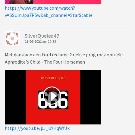
https://www.youtube.com/watch?
v=5SUmJpa7PSw&ab_channel=StarStable
SilverQuelea47
11-09-2021
om 21:38
Met dank aan een Ford reclame Griekse prog rock ontdekt:
Aphrodite's Child - The Four Horsemen
https://youtu.be/pJ_UYHqWfJk