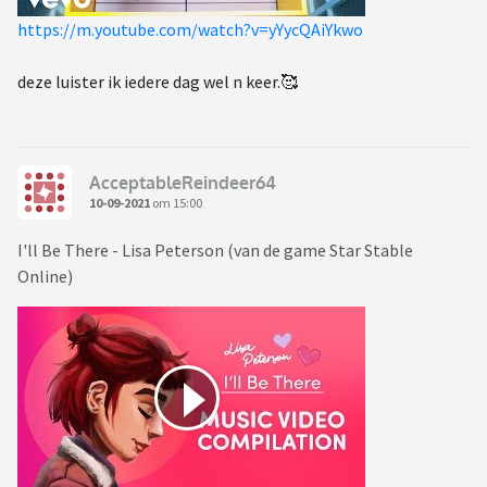
https://m.youtube.com/watch?v=yYycQAiYkwo
deze luister ik iedere dag wel n keer.🥰
AcceptableReindeer64
10-09-2021
om 15:00
I'll Be There - Lisa Peterson (van de game Star Stable
Online)