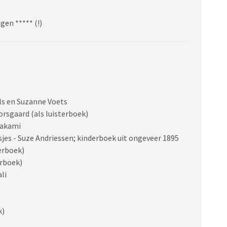
gen ***** (!)
ëls en Suzanne Voets
rsgaard (als luisterboek)
rakami
sjes - Suze Andriessen; kinderboek uit ongeveer 1895
terboek)
erboek)
li
k)