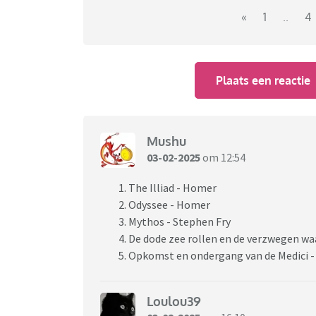
«
1
..
4
Plaats een reactie
Mushu
03-02-2025
om 12:54
The Illiad - Homer
Odyssee - Homer
Mythos - Stephen Fry
De dode zee rollen en de verzwegen waa
Opkomst en ondergang van de Medici -
Loulou39