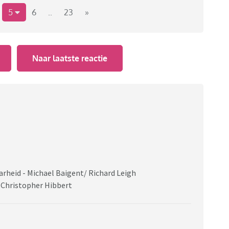
5
6
..
23
»
Naar laatste reactie
rheid - Michael Baigent/ Richard Leigh
 Christopher Hibbert