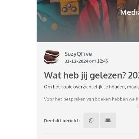
Media
SuzyQFive
31-12-2024
om 12:46
Wat heb jij gelezen? 20
Om het topic overzichtelijk te houden, maak j
Voor het bespreken van boeken hebben we he
Veel leesplezier in 2025!
Deel dit bericht: