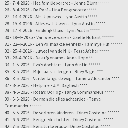
25 - 7-4-2026 - Het familieportret - Jenna Blum ******
26 - 8-4-2026 - De Raaf - Lina Bengtsdotter ****
27 - 14-4-2026 - Als ik jou was - Lynn Austin *****
28 - 15-4-0206 - Alles wat ik wens - Lynn Austin *****
29 - 17-4-2026 - Eindelijk thuis - Lynn Austin *****
30 - 19-4- 2026 - Van wie ze waren - Gaëlle Nohant ******
31 - 22-4-2026 - Een volmaakte eenheid - Tammye Huf ******
32 - 25-4-2026 - Juweel van de Nijl - Tessa Afshar *****
33 - 26-4-2026 - De erfgename - Anna Hope **
34 - 1-5-2026 - Eva's dochters - Lynn Austin ******
35 - 3-5-2026 - Mijn laatste leugen - Riley Sager ***
36 - 3-5-2026 - Verder langs de weg - Tamera Alexander ****
37 - 3-5-2026 - Help me - J.M. Dagliesh ****
38 - 4-5-2026 - Rosa's Oorlog - Tanya Commandeur *****
39 - 5-5-2026 - De man die alles achterliet - Tanya
Commandeur *****
40 - 5-5-2026 - De verloren kinderen - Diney Costeloe ******
41 - 6-6-2026 - Een goede dochter - Diney Costeloe *****
42 - 7-6-2026 - Een sterke vrouw - Diney Costeloe *****