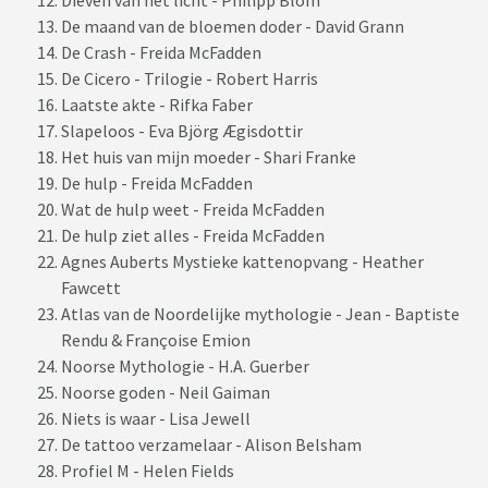
Dieven van het licht - Philipp Blom
De maand van de bloemen doder - David Grann
De Crash - Freida McFadden
De Cicero - Trilogie - Robert Harris
Laatste akte - Rifka Faber
Slapeloos - Eva Björg Ægisdottir
Het huis van mijn moeder - Shari Franke
De hulp - Freida McFadden
Wat de hulp weet - Freida McFadden
De hulp ziet alles - Freida McFadden
Agnes Auberts Mystieke kattenopvang - Heather
Fawcett
Atlas van de Noordelijke mythologie - Jean - Baptiste
Rendu & Françoise Emion
Noorse Mythologie - H.A. Guerber
Noorse goden - Neil Gaiman
Niets is waar - Lisa Jewell
De tattoo verzamelaar - Alison Belsham
Profiel M - Helen Fields