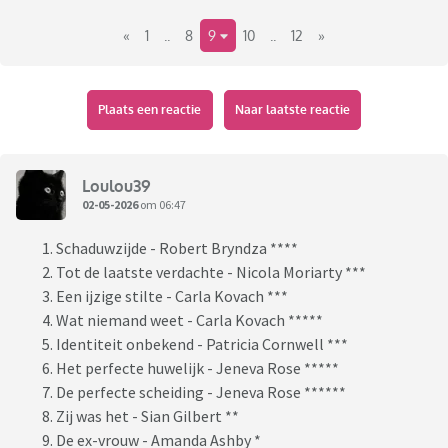
«
1
..
8
9
10
..
12
»
Plaats een reactie
Naar laatste reactie
Loulou39
02-05-2026
om 06:47
Schaduwzijde - Robert Bryndza ****
Tot de laatste verdachte - Nicola Moriarty ***
Een ijzige stilte - Carla Kovach ***
Wat niemand weet - Carla Kovach *****
Identiteit onbekend - Patricia Cornwell ***
Het perfecte huwelijk - Jeneva Rose *****
De perfecte scheiding - Jeneva Rose ******
Zij was het - Sian Gilbert **
De ex-vrouw - Amanda Ashby *