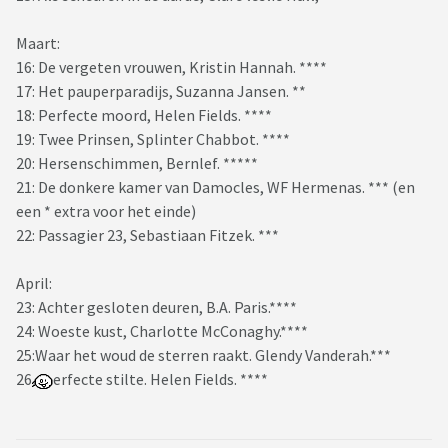
Maart:
16: De vergeten vrouwen, Kristin Hannah. ****
17: Het pauperparadijs, Suzanna Jansen. **
18: Perfecte moord, Helen Fields. ****
19: Twee Prinsen, Splinter Chabbot. ****
20: Hersenschimmen, Bernlef. *****
21: De donkere kamer van Damocles, WF Hermenas. *** (en
een * extra voor het einde)
22: Passagier 23, Sebastiaan Fitzek. ***
April:
23: Achter gesloten deuren, B.A. Paris.****
24: Woeste kust, Charlotte McConaghy.****
25:Waar het woud de sterren raakt. Glendy Vanderah.***
26
erfecte stilte. Helen Fields. ****