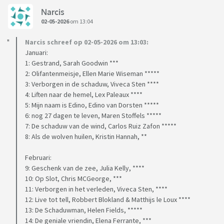
Narcis
02-05-2026
om 13:04
Narcis schreef op 02-05-2026 om 13:03:
Januari:
1: Gestrand, Sarah Goodwin ***
2: Olifantenmeisje, Ellen Marie Wiseman *****
3: Verborgen in de schaduw, Viveca Sten ****
4: Liften naar de hemel, Lex Paleaux ****
5: Mijn naam is Edino, Edino van Dorsten *****
6: nog 27 dagen te leven, Maren Stoffels *****
7: De schaduw van de wind, Carlos Ruiz Zafon *****
8: Als de wolven huilen, Kristin Hannah, **
Februari:
9: Geschenk van de zee, Julia Kelly, ****
10: Op Slot, Chris MCGeorge, ***
11: Verborgen in het verleden, Viveca Sten, ****
12: Live tot tell, Robbert Blokland & Matthijs le Loux ****
13: De Schaduwman, Helen Fields, *****
14: De geniale vriendin, Elena Ferrante, ***