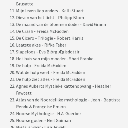
Brusatte
Mijn leven liep anders - Kelli Stuart
Dieven van het licht - Philipp Blom
De maand van de bloemen doder - David Grann
De Crash - Freida McFadden
De Cicero - Trilogie - Robert Harris
Laatste akte - Rifka Faber
Slapeloos - Eva Björg Ægisdottir
Het huis van mijn moeder - Shari Franke
De hulp - Freida McFadden
Wat de hulp weet - Freida McFadden
De hulp ziet alles - Freida McFadden
Agnes Auberts Mystieke kattenopvang - Heather
Fawcett
Atlas van de Noordelijke mythologie - Jean - Baptiste
Rendu & Françoise Emion
Noorse Mythologie - H.A. Guerber
Noorse goden - Neil Gaiman
Niets is waar - Lisa Jewell