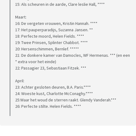
15: Als scheuren in de aarde, Clare leslie Hall, ****
Maart:
16: De vergeten vrouwen, Kristin Hannah. ****
17: Het pauperparadijs, Suzanna Jansen. **
18: Perfecte moord, Helen Fields. ****
19: Twee Prinsen, Splinter Chabbot. ****
20: Hersenschimmen, Bernlef. *****
21: De donkere kamer van Damocles, WF Hermenas. *** (en een
* extra voor het einde)
22: Passagier 23, Sebastiaan Fitzek. ***
April:
23: Achter gesloten deuren, B.A. Paris.****
24: Woeste kust, Charlotte McConaghy.****
25:Waar het woud de sterren raakt. Glendy Vanderah.***
26: Perfecte stilte. Helen Fields. ****