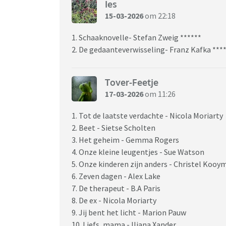
Ies
15-03-2026
om 22:18
1. Schaaknovelle- Stefan Zweig ******
2. De gedaanteverwisseling- Franz Kafka ***
Tover-Feetje
17-03-2026
om 11:26
1. Tot de laatste verdachte - Nicola Moriarty
2. Beet - Sietse Scholten
3. Het geheim - Gemma Rogers
4. Onze kleine leugentjes - Sue Watson
5. Onze kinderen zijn anders - Christel Kooy
6. Zeven dagen - Alex Lake
7. De therapeut - B.A Paris
8. De ex - Nicola Moriarty
9. Jij bent het licht - Marion Pauw
10. Liefs, mama - Iliana Xander