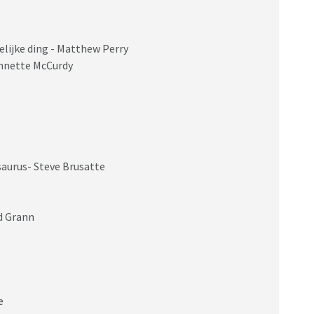
kelijke ding - Matthew Perry
Jennette McCurdy
aurus- Steve Brusatte
d Grann
e