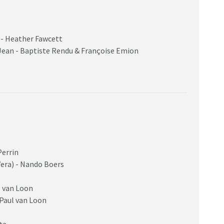
- Heather Fawcett
 Jean - Baptiste Rendu & Françoise Emion
Perrin
Vera) - Nando Boers
l van Loon
 Paul van Loon
ta