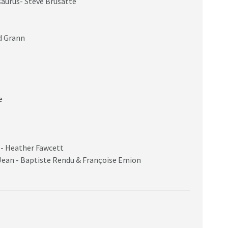
aurus- Steve Brusatte
d Grann
e
- Heather Fawcett
 Jean - Baptiste Rendu & Françoise Emion