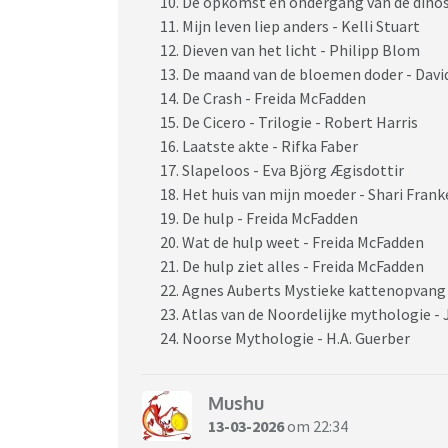
De opkomst en ondergang van de dinos
Mijn leven liep anders - Kelli Stuart
Dieven van het licht - Philipp Blom
De maand van de bloemen doder - Davi
De Crash - Freida McFadden
De Cicero - Trilogie - Robert Harris
Laatste akte - Rifka Faber
Slapeloos - Eva Björg Ægisdottir
Het huis van mijn moeder - Shari Frank
De hulp - Freida McFadden
Wat de hulp weet - Freida McFadden
De hulp ziet alles - Freida McFadden
Agnes Auberts Mystieke kattenopvang 
Atlas van de Noordelijke mythologie -
Noorse Mythologie - H.A. Guerber
Mushu
13-03-2026
om 22:34