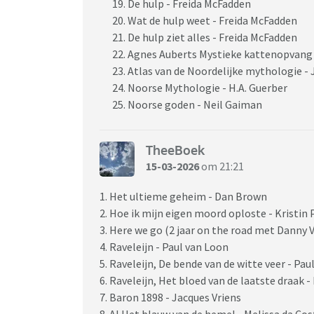
De hulp - Freida McFadden
Wat de hulp weet - Freida McFadden
De hulp ziet alles - Freida McFadden
Agnes Auberts Mystieke kattenopvang 
Atlas van de Noordelijke mythologie -
Noorse Mythologie - H.A. Guerber
Noorse goden - Neil Gaiman
TheeBoek
15-03-2026
om 21:21
1. Het ultieme geheim - Dan Brown
2. Hoe ik mijn eigen moord oploste - Kristin 
3. Here we go (2 jaar on the road met Danny 
4. Raveleijn - Paul van Loon
5. Raveleijn, De bende van de witte veer - Pau
6. Raveleijn, Het bloed van de laatste draak -
7. Baron 1898 - Jacques Vriens
8. Al Het blauw van de hemel - Melissa da Cos