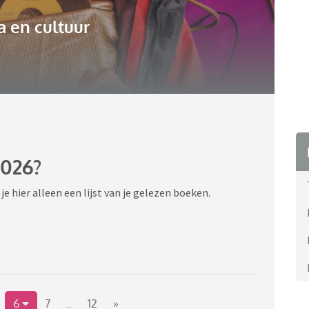
 en cultuur
2026?
e hier alleen een lijst van je gelezen boeken.
6
7
..
12
»